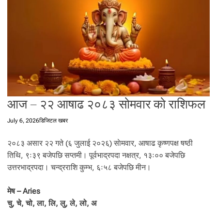
t
a
l
f
r
o
m
N
e
आज – २२ आषाढ २०८३ सोमवार को राशिफल
p
a
July 6, 2026
डिजिटल खबर
l
i
२०८३ असार २२ गते (६ जुलाई २०२६) साेमवार, आषाढ कृष्णपक्ष षष्ठी
n
तिथि, ९ः३९ बजेपछि सप्तमी। पूर्वभाद्रपदा नक्षत्र, १३ः०० बजेपछि
N
e
उत्तरभाद्रपदा। चन्द्रराशि कुम्भ, ६ः५८ बजेपछि मीन।
p
a
मेष – Aries
l
चु, चे, चो, ला, लि, लु, ले, लो, अ
i