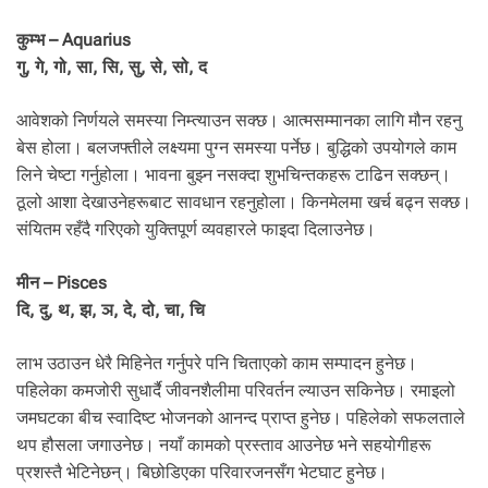
कुम्भ – Aquarius
गु, गे, गो, सा, सि, सु, से, सो, द
आवेशको निर्णयले समस्या निम्त्याउन सक्छ। आत्मसम्मानका लागि मौन रहनु
बेस होला। बलजफ्तीले लक्ष्यमा पुग्न समस्या पर्नेछ। बुद्धिको उपयोगले काम
लिने चेष्टा गर्नुहोला। भावना बुझ्न नसक्दा शुभचिन्तकहरू टाढिन सक्छन्।
ठूलो आशा देखाउनेहरूबाट सावधान रहनुहोला। किनमेलमा खर्च बढ्न सक्छ।
संयितम रहँदै गरिएको युक्तिपूर्ण व्यवहारले फाइदा दिलाउनेछ।
मीन – Pisces
दि, दु, थ, झ, ञ, दे, दो, चा, चि
लाभ उठाउन धेरै मिहिनेत गर्नुपरे पनि चिताएको काम सम्पादन हुनेछ।
पहिलेका कमजोरी सुधार्दै जीवनशैलीमा परिवर्तन ल्याउन सकिनेछ। रमाइलो
जमघटका बीच स्वादिष्ट भोजनको आनन्द प्राप्त हुनेछ। पहिलेको सफलताले
थप हौसला जगाउनेछ। नयाँ कामको प्रस्ताव आउनेछ भने सहयोगीहरू
प्रशस्तै भेटिनेछन्। बिछोडिएका परिवारजनसँग भेटघाट हुनेछ।