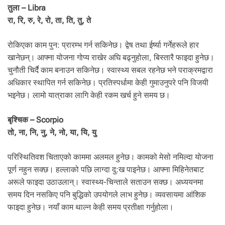
तुला – Libra
रा, रि, रु, रे, रो, ता, ति, तु, ते
रोकिएका काम पुन: प्रारम्भ गर्न सकिनेछ। द्वेष तथा ईर्ष्या गर्नेहरूले हार
खानेछन्। आफ्ना योजना गोप्य राखेर अघि बढ्नुहोला, बिस्तारै फाइदा हुनेछ।
चुनौती चिर्दै काम बनाउन सकिनेछ। स्वास्थ्य सबल रहनेछ भने पराक्रमद्वारा
अधिकार स्थापित गर्न सकिनेछ। प्रतिस्पर्धामा केही गुमाउनुपरे पनि विजयी
भइनेछ। लामो यात्राका लागि केही रकम खर्च हुने समय छ।
बृश्चिक – Scorpio
तो, ना, नि, नु, ने, नो, या, यि, यु
परिस्थितिवश चिताएको काममा अलमल हुनेछ। कामको मेसो नमिल्दा योजना
पूर्ण नहुन सक्छ। हल्लाको पछि लाग्दा दु:ख पाइनेछ। आफ्ना मिहिनेतबाट
अरूले फाइदा उठाउलान्। स्वास्थ्य-चिन्ताले सताउन सक्छ। अध्ययनमा
समय दिन नसकिए पनि बुद्धिको उपयोगले लाभ हुनेछ। व्यवसायमा आंशिक
फाइदा हुनेछ। नयाँ काम थाल्न केही समय प्रतीक्षा गर्नुहोला।