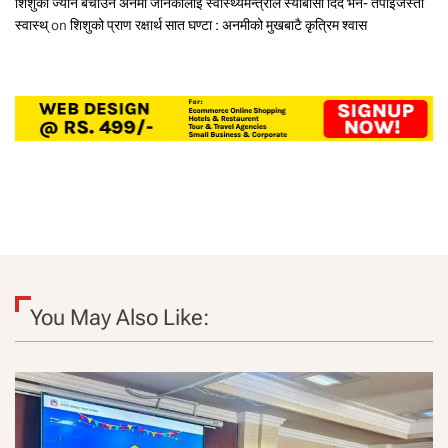
शिशुको ज्यान बचाउने अनमी जानकीलाई स्वास्थ्यमन्त्रीले स्याबासी दिँदै भने- तपाईँजस्तो
स्वास्थ्
on
शिशुको प्राण रक्षार्थ सात घण्टा : अनमीको मुखबाटै कृत्रिम श्वास
You May Also Like: