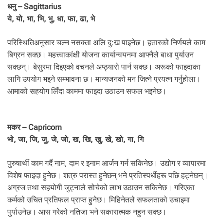
धनु – Sagittarius
ये, यो, भा, भि, भु, धा, फा, ढा, भे
परिस्थितिअनुसार चल्न नसक्ता अलि दु:ख पाइनेछ। हतारको निर्णयले काम
बिग्रन सक्छ। महत्त्वाकांक्षी योजना कार्यान्वयनमा आफ्नैले बाधा पुर्याउन
सक्छन्। बेसुरमा दिइएको वचनले अप्ठ्यारो पार्न सक्छ। अरूको फाइदाका
लागि उपयोग भइने सम्भावना छ। मान्यजनको मन जित्ने प्रयत्न गर्नुहोला।
आमाको सहयोग लिँदा काममा फाइदा उठाउन सफल भइनेछ।
मकर – Capricorn
भो, जा, जि, जु, जे, जो, ख, खि, खु, खे, खो, गा, गि
पुरुषार्थी काम गर्दै नाम, दाम र इनाम आर्जन गर्न सकिनेछ। उद्योग र व्यापारमा
विशेष फाइदा हुनेछ। शत्रु परास्त हुनेछन् भने प्रतिस्पर्धीहरू पछि हट्नेछन्।
अग्रज तथा सहयोगी जुट्नाले सोचेको लाभ उठाउन सकिनेछ। गरिएका
कर्मको उचित प्रतिफल प्राप्त हुनेछ। मिहिनेतले सफलताको उचाइमा
पुर्याउनेछ। आस गरेको नतिजा भने सकारात्मक नहुन सक्छ।