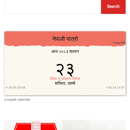
Search
nepali calendar
©