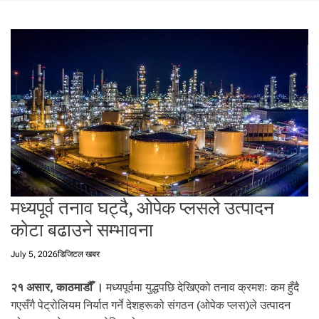
t
a
l
f
r
o
m
N
e
p
a
l
i
मध्यपूर्व तनाव घट्दै, ओपेक प्लसले उत्पादन
n
कोटा बढाउने सम्भावना
N
e
July 5, 2026
डिजिटल खबर
p
a
२१ असार, काठमाडौँ ।
मध्यपूर्वमा युद्धपछि देखिएको तनाव क्रमशः कम हुँदै
l
गएसँगै पेट्रोलियम निर्यात गर्ने देशहरूको संगठन (ओपेक प्लस)ले उत्पादन
i