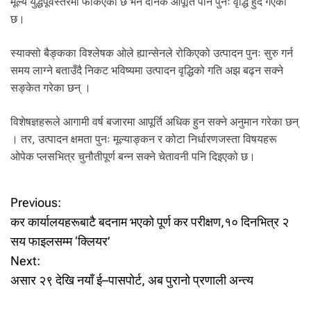
मूल्य युद्धपूर्वस्तरमा फर्किएको छ भने दैनिक आपूर्ति पनि पुनः वृद्धि हुँदै गएको
छ।
स्याक्सो बैङ्कका विश्लेषक ओले ह्यान्सेनले रोकिएको उत्पादन पुनः सुरु गर्न
समय लाग्ने बताउँदै निकट भविष्यमा उत्पादन वृद्धिको गति अझ बढ्न सक्ने
सङ्केत गरेका छन् ।
विशेषज्ञहरूले आगामी वर्ष बजारमा आपूर्ति अधिक हुन सक्ने अनुमान गरेका छन्
। तर, उत्पादन क्षमता पुनः मूल्याङ्कन र कोटा निर्धारणजस्ता विषयहरू
ओपेक प्लसभित्र चुनौतीपूर्ण बन्न सक्ने चेतावनी पनि दिइएको छ।
P
Previous:
कर कार्यालयहरूबाटै बदनाम भएको पूर्ण कर परीक्षण,१० दिनभित्र २
o
सय फाइलसम्म ‘क्लियर’
Next:
s
असार २९ देखि नयाँ ई–पासपोर्ट, अब पुरानो प्रणाली अन्त्य
t