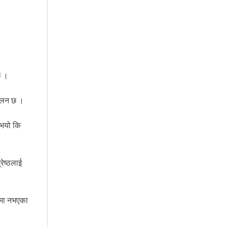
छ ।
रचलन छ ।
 भयो कि
रेष्ठलाई
ामा नभएका