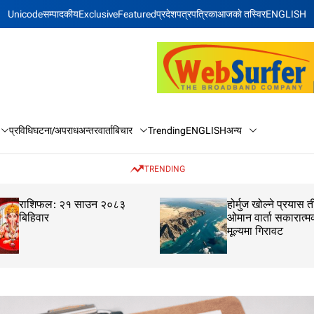
Unicode
सम्पादकीय
Exclusive
Featured
प्रदेश
पत्रपत्रिका
आजकाे तस्विर
ENGLISH
बिचार
अन्य
प्रविधि
घटना/अपराध
अन्तरवार्ता
Trending
ENGLISH
TRENDING
राशिफल: २१ साउन २०८३
होर्मुज खोल्ने प्रयास 
बिहिवार
ओमान वार्ता सकारात्
मूल्यमा गिरावट