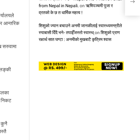
कोटा
from Nepal in Nepali.
on
ऋषिपञ्चमी पूजा र
व्रतको के छ त धार्मिक महत्व !
र्यालयले
 र आन्तरिक
शिशुको ज्यान बचाउने अनमी जानकीलाई स्वास्थ्यमन्त्रीले
स्याबासी दिँदै भने- तपाईँजस्तो स्वास्थ्
on
शिशुको प्राण
रक्षार्थ सात घण्टा : अनमीको मुखबाटै कृत्रिम श्वास
ख सरुवामा
कलङ्की
डेलका
य निकट
कुनै
स्तै