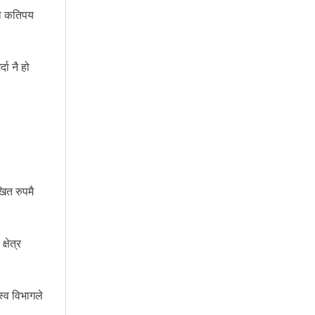
ीमा कतिपय
ा नै हो
ित रुपमै
्षेत्र
्व विभागले