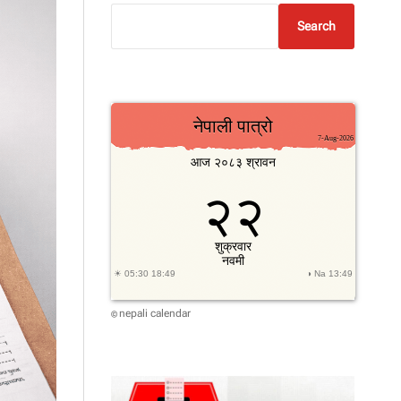
Search
nepali calendar
©