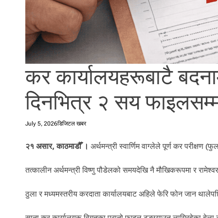
l
i
.
कर कार्यालयहरूबाटै बदना
दिनभित्र २ सय फाइलसम्म
July 5, 2026
डिजिटल खबर
२१ असार, काठमाडौँ ।
अर्थमन्त्री स्वार्णिम वाग्लेले पूर्ण कर परीक्षण
तत्कालीन अर्थमन्त्री विष्णु पौडेलको समयदेखि नै मौखिकरूपमा र रामे
ठुला र मध्यमस्तरीय करदाता कार्यालयबाट अहिले फेरि फोन जान थाले
साना कर कार्यालयरू विगतका पुरानो फाइल टुङ्ग्याउन लागिरहेका बेला ठ