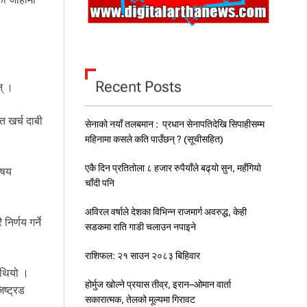
Recent Posts
न् ।
त खर्च दाबी
सेनाको नयाँ तलबमान : प्रधान सेनापतिदेखि सिपाहीसम्म
महिनामा कसले कति पाउँछन् ? (सूचीसहित)
एकै दिन प्रतितोला ८ हजार रुपैयाँले बढ्यो सुन, महँगियो
िषय
चाँदी पनि
अविरल वर्षाले देशका विभिन्न राजमार्ग अवरुद्ध, केही
िर्णय गर्ने
सडकमा राति गाडी चलाउन नपाइने
राशिफल: २१ साउन २०८३ बिहिवार
ो थियो ।
होर्मुज खोल्ने प्रयास तीव्र, इरान–ओमान वार्ता
िष्ट्रड
सकारात्मक, तेलको मूल्यमा गिरावट