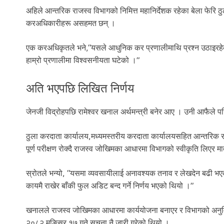
अहिले आन्तरिक राजस्व विभागको निमित्त महानिर्देशक रहेका बेला फेरि ठ
करअधिकारीहरू असहमत छन् ।
एक करअधिकृतले भने,“यसले आधुनिक कर प्रणालीमाथि प्रश्न उठाइरहे
हाम्रो प्रणालीमा विश्वसनीयता घटेको ।”
अति भएपछि लिखित निर्णय
जेनजी विद्रोहपछि रामेश्वर खनाल अर्थमन्त्री बनेर आए । उनी आफैले पनि 
ठुला करदाता कार्यालय,मध्यमस्तरीय करदाता कार्यालयसहित आन्तरिक रा
पूर्ण परीक्षण रोक्दै राजस्व जोखिमका आधारमा विभागको स्वीकृति लिएर मात्र
स्रोतले भन्यो, “यसमा व्यवसायीलाई अनावश्यक तनाव र लेखदेन बढी भएको गु
कायमै राखेर बाँकी फुल अडिट बन्द गर्ने निर्णय भएको थियो ।”
खनालले राजस्व जोखिमका आधारमा कार्ययोजना बनाएर र विभागको अनुमित ल
२०८२ मङ्सिर १७ गते सूचना नै जारी गरेको थियो ।