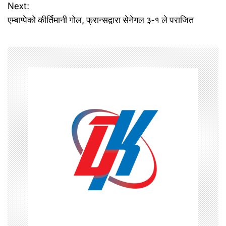
Next:
s
एम्बाप्पेको कीर्तिमानी गोल, फ्रान्सद्वारा सेनेगल ३-१ ले पराजित
t
n
a
v
i
g
a
t
i