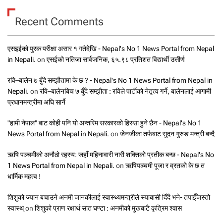
Recent Comments
एसइईको पुरक परीक्षा असार १ गतेदेखि - Nepal's No 1 News Portal from Nepal
in Nepali.
on
एसईको नतिजा सार्वजनिक, ६५.९८ प्रतिशत विद्यार्थी उत्तीर्ण
रवि–बालेन ७ बुँदे सम्झौतामा के छ ? - Nepal's No 1 News Portal from Nepal in
Nepali.
on
रवि–बालेनबिच ७ बुँदे सम्झौता : रविले पार्टीको नेतृत्व गर्ने, बालेनलाई आगामी
प्रधानमन्त्रीमा अघि सार्ने
"हामी नेपाल" बाट कोही पनि यो अन्तरिम सरकारको हिस्सा हुने छैन - Nepal's No 1
News Portal from Nepal in Nepali.
on
जेनजीका तर्फबाट सुदन गुरुङ मन्त्री बन्दै
ऋषि पञ्चमीको अनौठो रहस्य: जहाँ महिनावारी नारी शक्तिको प्रतीक बन्छ - Nepal's No
1 News Portal from Nepal in Nepali.
on
ऋषिपञ्चमी पूजा र व्रतको के छ त
धार्मिक महत्व !
शिशुको ज्यान बचाउने अनमी जानकीलाई स्वास्थ्यमन्त्रीले स्याबासी दिँदै भने- तपाईँजस्तो
स्वास्थ्
on
शिशुको प्राण रक्षार्थ सात घण्टा : अनमीको मुखबाटै कृत्रिम श्वास