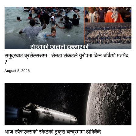
समुद्रबाट ब्रसेल्ससम्म : सेउटा संकटले युरोपमा किन चर्कियो मतभेद
?
August 5, 2026
आज स्पेसएक्सको रकेटको टुक्रा चन्द्रमामा ठोक्किँदै