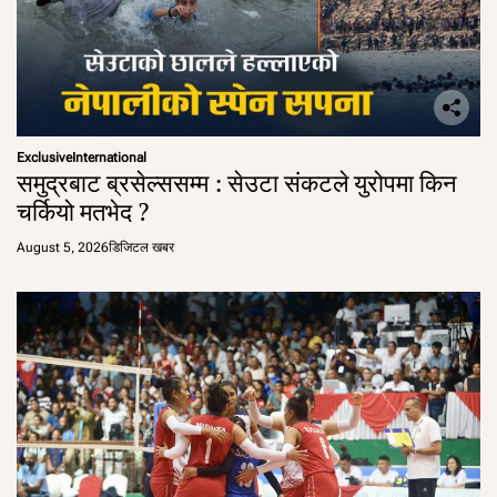
Exclusive
International
समुद्रबाट ब्रसेल्ससम्म : सेउटा संकटले युरोपमा किन
चर्कियो मतभेद ?
August 5, 2026
डिजिटल खबर