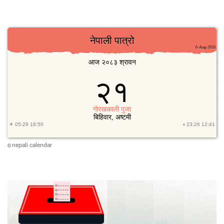
nepali calendar
©