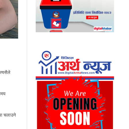
त्यसैले
 समय
था चलाउने