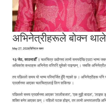
l
i
.
अभिनेत्रीहरूले बोक्न था
May 27, 2026
डिजिटल खबर
१३ जेठ, काठमाडौँ ।
चलचित्र उद्योगमा लामो समयदेखि एउटा भाष्य जबरजस्
अधिकांश कथाहरू अभिनेता वरिपरि घुमेको पाइन्छन् । जबकि अभिनेत्रीलाई 
तर पछिल्लो समय यो भाष्य परिमार्जित हुँदै गएको छ । अभिनेत्रीहरू पन
प्रदर्शनमा आएका चलचित्रलाई लिन सकिन्छ ।
पछिल्लो समय प्रदर्शनमा आएका ‘लालीबजार’, ‘एक मुठ्ठी बादल’, ‘लाइफ 
शक्ति बनेर आएका छन् । पहिलो पटक होइन, तर लामो अन्तरालपछि अभिनेत्री