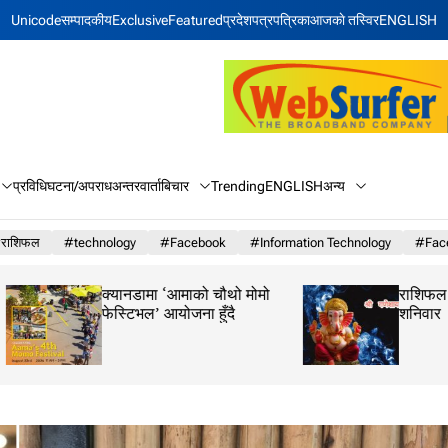
Unicode
सम्पादकीय
Exclusive
Featured
प्रदेश
पत्रपत्रिका
आजकाे तस्विर
ENGLISH
बिचार
अन्य
प्रविधि
घटना/अपराध
अन्तरवार्ता
Trending
ENGLISH
राशिफल
#technology
#Facebook
#Information Technology
#Face
क्यानडामा ‘आमाको चौथो मोमो
राशिफल: २३ साउन 
फेस्टिभल’ आयोजना हुँदै
शनिवार