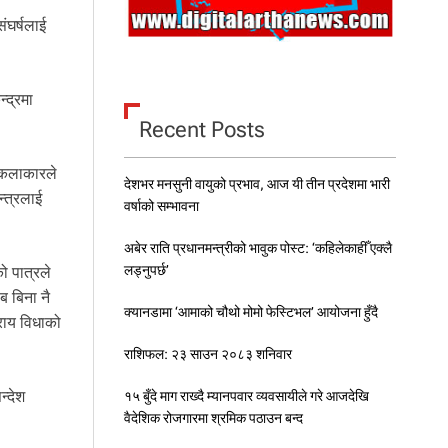
ंघर्षलाई
्द्रमा
Recent Posts
ा कलाकारले
देशभर मनसुनी वायुको प्रभाव, आज यी तीन प्रदेशमा भारी
न्त्रलाई
वर्षाको सम्भावना
अबेर राति प्रधानमन्त्रीको भावुक पोस्ट: ‘कहिलेकाहीँ एक्लै
लड्नुपर्छ’
ो पात्रले
ब बिना नै
क्यानडामा ‘आमाको चौथो मोमो फेस्टिभल’ आयोजना हुँदै
्राय विधाको
राशिफल: २३ साउन २०८३ शनिवार
न्देश
१५ बुँदे माग राख्दै म्यानपवार व्यवसायीले गरे आजदेखि
वैदेशिक रोजगारमा श्रमिक पठाउन बन्द