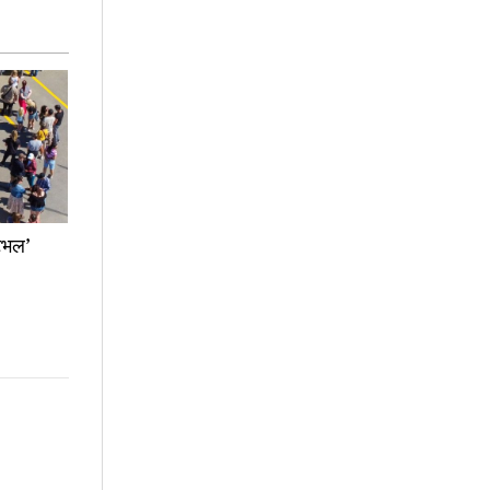
टिभल’