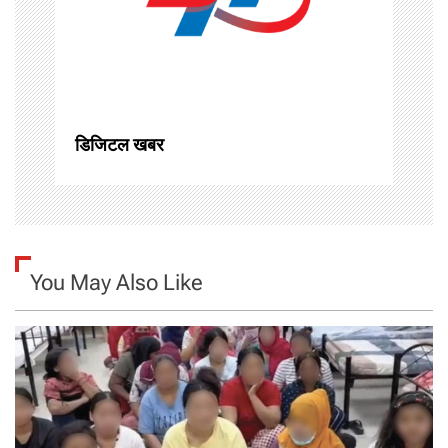
a
t
i
o
डिजिटल खबर
n
You May Also Like