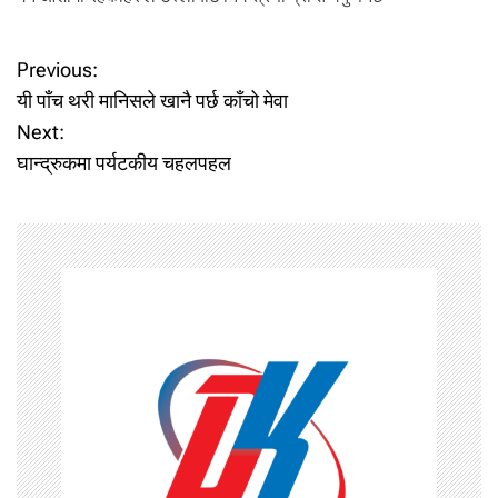
P
Previous:
यी पाँच थरी मानिसले खानै पर्छ काँचो मेवा
o
Next:
घान्द्रुकमा पर्यटकीय चहलपहल
s
t
n
a
v
i
g