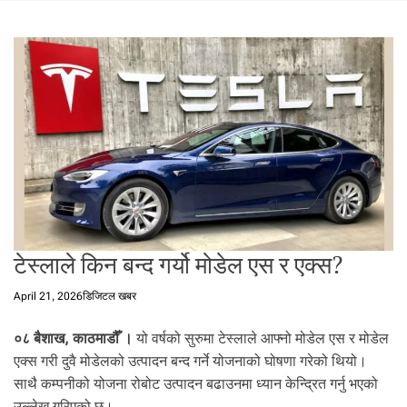
t
a
l
f
r
o
m
N
e
p
a
l
i
टेस्लाले किन बन्द गर्यो मोडेल एस र एक्स?
n
N
April 21, 2026
डिजिटल खबर
e
p
०८ बैशाख, काठमाडौँ ।
यो वर्षको सुरुमा टेस्लाले आफ्नो मोडेल एस र मोडेल
a
एक्स गरी दुवै मोडेलको उत्पादन बन्द गर्ने योजनाको घोषणा गरेको थियो।
l
साथै कम्पनीको योजना रोबोट उत्पादन बढाउनमा ध्यान केन्द्रित गर्नु भएको
i
उल्लेख गरिएको छ।