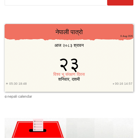
nepali calendar
©