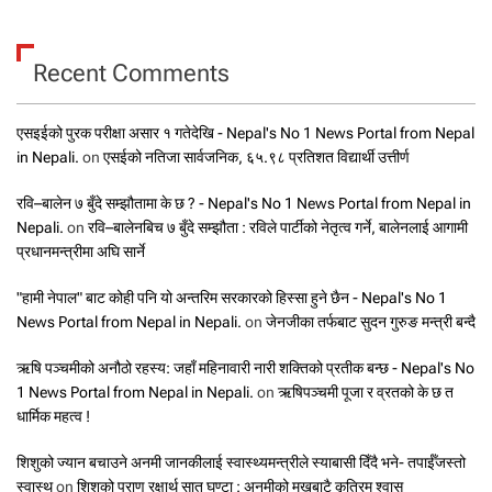
Recent Comments
एसइईको पुरक परीक्षा असार १ गतेदेखि - Nepal's No 1 News Portal from Nepal
in Nepali.
on
एसईको नतिजा सार्वजनिक, ६५.९८ प्रतिशत विद्यार्थी उत्तीर्ण
रवि–बालेन ७ बुँदे सम्झौतामा के छ ? - Nepal's No 1 News Portal from Nepal in
Nepali.
on
रवि–बालेनबिच ७ बुँदे सम्झौता : रविले पार्टीको नेतृत्व गर्ने, बालेनलाई आगामी
प्रधानमन्त्रीमा अघि सार्ने
"हामी नेपाल" बाट कोही पनि यो अन्तरिम सरकारको हिस्सा हुने छैन - Nepal's No 1
News Portal from Nepal in Nepali.
on
जेनजीका तर्फबाट सुदन गुरुङ मन्त्री बन्दै
ऋषि पञ्चमीको अनौठो रहस्य: जहाँ महिनावारी नारी शक्तिको प्रतीक बन्छ - Nepal's No
1 News Portal from Nepal in Nepali.
on
ऋषिपञ्चमी पूजा र व्रतको के छ त
धार्मिक महत्व !
शिशुको ज्यान बचाउने अनमी जानकीलाई स्वास्थ्यमन्त्रीले स्याबासी दिँदै भने- तपाईँजस्तो
स्वास्थ्
on
शिशुको प्राण रक्षार्थ सात घण्टा : अनमीको मुखबाटै कृत्रिम श्वास