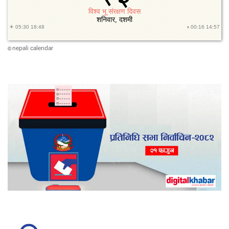
nepali calendar
©