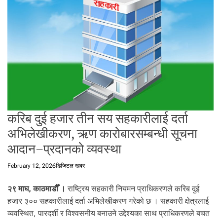
t
a
l
f
r
o
m
N
e
p
करिब दुई हजार तीन सय सहकारीलाई दर्ता
a
l
अभिलेखीकरण, ऋण कारोबारसम्बन्धी सूचना
i
आदान–प्रदानको व्यवस्था
n
N
February 12, 2026
डिजिटल खबर
e
p
२९ माघ, काठमाडौँ ।
राष्ट्रिय सहकारी नियमन प्राधिकरणले करिब दुई
a
हजार ३०० सहकारीलाई दर्ता अभिलेखीकरण गरेको छ । सहकारी क्षेत्रलाई
l
i
व्यवस्थित, पारदर्शी र विश्वसनीय बनाउने उद्देश्यका साथ प्राधिकरणले बचत