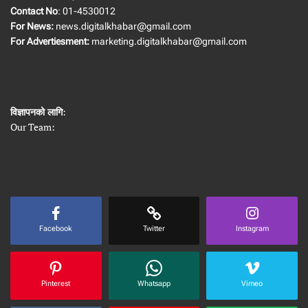
Contact No
: 01-4530012
For News:
news.digitalkhabar@gmail.com
For Advertiesment:
marketing.digitalkhabar@gmail.com
विज्ञापनको लागि
:
Our Team:
Facebook
Twitter
Instagram
Pinterest
Whatsapp
Vimeo