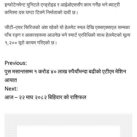
इन्फोटेनमेन्ट युनिटले एन्ड्रोइड र आईओएससँग काम गर्नेछ भने ब्याट्री
कम्तिमा दस घण्टा टिक्ने निर्माताको दावी छ।
जीटी–एयर सिरिजको अंश रहेको यो हेलमेट स्मल देखि एक्सएक्सएल सम्मका
पाँच रङ्ग र आकारहरूमा आउनेछ भने स्मार्ट प्रविधिको साथ हेलमेटको मूल्य
१,२०० यूरो कायम गरिएको छ।
P
Previous:
पुस मसान्तसम्म १ करोड ४० लाख रुपैयाँभन्दा बढीको एटीएम मेशिन
o
आयात
Next:
s
आज – २२ माघ २०८२ बिहिवार को राशिफल
t
n
a