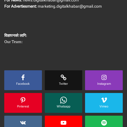
For News:
news.digitalkhabar@gmail.com
For Advertiesment:
marketing.digitalkhabar@gmail.com
विज्ञापनको लागि
:
Our Team:
Facebook
Twitter
Instagram
Pinterest
Whatsapp
Vimeo