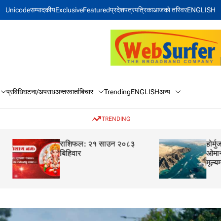
Unicode
सम्पादकीय
Exclusive
Featured
प्रदेश
पत्रपत्रिका
आजकाे तस्विर
ENGLISH
बिचार
अन्य
प्रविधि
घटना/अपराध
अन्तरवार्ता
Trending
ENGLISH
TRENDING
राशिफल: २१ साउन २०८३
होर्मुज खोल्ने प्रयास 
बिहिवार
ओमान वार्ता सकारात्
मूल्यमा गिरावट