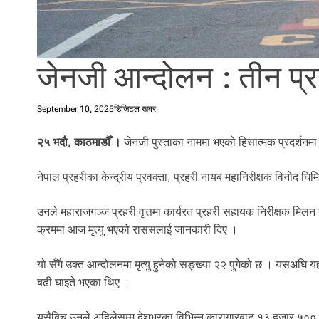
l
i
.
जेनजी आन्दोलन : तीन प्रह
September 10, 2025
डिजिटल खबर
२५ भदाै, काठमाडौँ ।
जेनजी पुस्ताका नाममा भएको हिंसात्मक प्रदर्शनमा
नेपाल प्रहरीका केन्द्रीय प्रवक्ता, प्रहरी नायब महानिरीक्षक विनोद घिमि
उनले महाराजगञ्ज प्रहरी वृत्तमा कार्यरत प्रहरी सहायक निरीक्षक मिल
क्रममा आज मृत्यु भएको राससलाई जानकारी दिए ।
यो सँगै उक्त आन्दोलनमा मृत्यु हुनेको सङ्ख्या २२ पुगेको छ । यसअघि
बढी घाइते भएका थिए ।
यसैबिच उनले अहिलेसम्म देशभरका विभिन्न कारागारबाट १३ हजार ५००