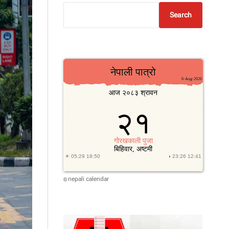
Search
nepali calendar
©