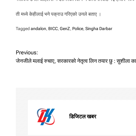
ती मध्ये केहीलाई भने पक्राउ गरिएको उनले बताए ।
Tagged
andalon
,
BICC
,
GenZ
,
Police
,
Singha Darbar
P
Previous:
o
जेनजीले मलाई रुचाए, सरकारको नेतृत्व लिन तयार छु : सुशीला कार
s
t
n
a
डिजिटल खबर
v