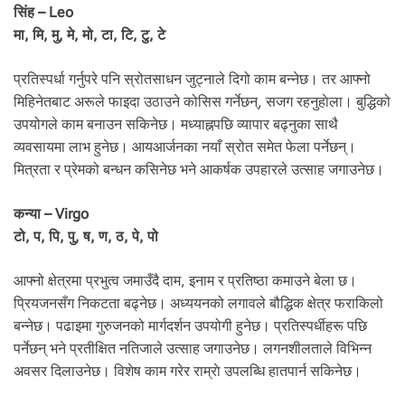
सिंह – Leo
मा, मि, मु, मे, मो, टा, टि, टु, टे
प्रतिस्पर्धा गर्नुपरे पनि स्रोतसाधन जुट्नाले दिगो काम बन्नेछ। तर आफ्नो
मिहिनेतबाट अरूले फाइदा उठाउने कोसिस गर्नेछन्, सजग रहनुहाेला। बुद्धिको
उपयोगले काम बनाउन सकिनेछ। मध्याह्नपछि व्यापार बढ्नुका साथै
व्यवसायमा लाभ हुनेछ। आयआर्जनका नयाँ स्रोत समेत फेला पर्नेछन्।
मित्रता र प्रेमको बन्धन कसिनेछ भने आकर्षक उपहारले उत्साह जगाउनेछ।
कन्या – Virgo
टो, प, पि, पु, ष, ण, ठ, पे, पो
आफ्नो क्षेत्रमा प्रभुत्व जमाउँदै दाम, इनाम र प्रतिष्ठा कमाउने बेला छ।
प्रियजनसँग निकटता बढ्नेछ। अध्ययनको लगावले बौद्धिक क्षेत्र फराकिलो
बन्नेछ। पढाइमा गुरुजनको मार्गदर्शन उपयोगी हुनेछ। प्रतिस्पर्धीहरू पछि
पर्नेछन् भने प्रतीक्षित नतिजाले उत्साह जगाउनेछ। लगनशीलताले विभिन्न
अवसर दिलाउनेछ। विशेष काम गरेर राम्राे उपलब्धि हातपार्न सकिनेछ।