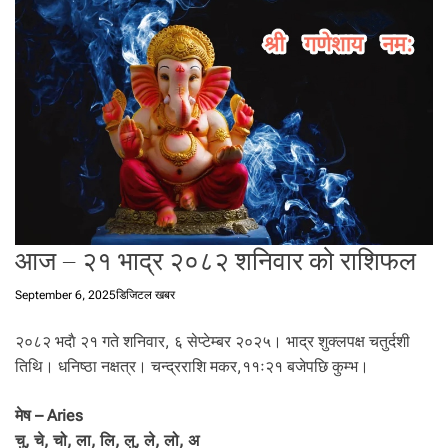
t
a
l
f
r
o
m
N
e
p
a
आज – २१ भाद्र २०८२ शनिवार को राशिफल
l
i
September 6, 2025
डिजिटल खबर
n
N
२०८२ भदाै २१ गते शनिवार, ६ सेप्टेम्बर २०२५। भाद्र शुक्लपक्ष चतुर्दशी
e
p
तिथि। धनिष्ठा नक्षत्र। चन्द्रराशि मकर,११ः२१ बजेपछि कुम्भ।
a
l
मेष – Aries
i
चु, चे, चो, ला, लि, लु, ले, लो, अ