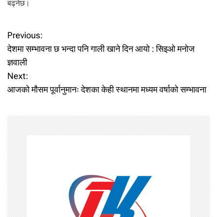
बढ्नेछ।
P
Previous:
देशमा सम्भावना छ भन्दा पनि गाली खाने दिन आयो : सिइओ मनोज
o
ज्ञवाली
Next:
s
आजको मौसम पूर्वानुमानः देशका केही स्थानमा मध्यम वर्षाको सम्भावना
t
n
a
v
i
g