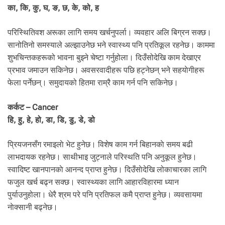
का, कि, कु, घ, ङ, छ, के, को, ह
परिस्थितिवश अरूका लागि समय खर्चनुपर्ला। व्यवहार अलि बिग्रन सक्छ।
सानोतिनो समस्याले अल्झाउनेछ भने स्वास्थ्य पनि प्रतिकूल रहनेछ। काममा
शुभचिन्तकहरूको भावना बुझ्ने चेष्टा गर्नुहोला। दिउँसोदेखि काम देखाएर
प्रभाव जमाउन सकिनेछ। अवसरवादीहरू पछि हट्नेछन् भने सहयाेगीहरू
फेला पर्नेछन्। समुदायको हितमा राम्रै काम गर्न पनि सकिनेछ।
कर्कट – Cancer
हि, हु, हे, हो, डा, डि, डु, डे, डो
प्रियजनसँग रमाइलाे भेट हुनेछ। विशेष काम गर्न बिहानकाे समय बढी
लाभदायक रहनेछ। साथीभाइ जुट्नाले परिस्थति पनि अनुकूल हुनेछ।
स्वादिष्ट खानपानकाे आनन्द प्राप्त हुनेछ। दिउँसाेदेखि लोकाचारका लागि
फजुल खर्च बढ्न सक्छ। स्वास्थ्यका लागि आहारविहारमा ध्यान
पुर्याउनुहोला। धेरै श्रम परे पनि प्रतिफल कमै प्राप्त हुनेछ। व्यवसायमा
नाेक्सानी बढ्नेछ।