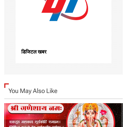
a
t
i
o
n
डिजिटल खबर
You May Also Like