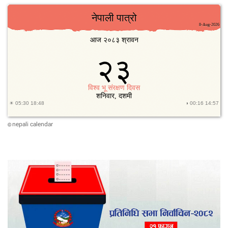
nepali calendar
©