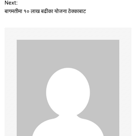
Next:
s
बागमतीमा १० लाख बढीका योजना ठेक्काबाट
t
n
a
v
i
g
a
t
i
o