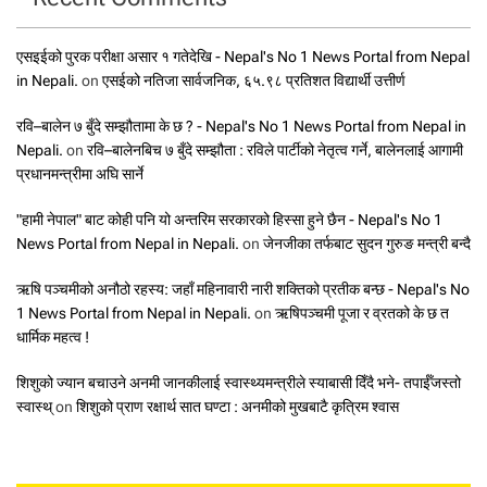
एसइईको पुरक परीक्षा असार १ गतेदेखि - Nepal's No 1 News Portal from Nepal
in Nepali.
on
एसईको नतिजा सार्वजनिक, ६५.९८ प्रतिशत विद्यार्थी उत्तीर्ण
रवि–बालेन ७ बुँदे सम्झौतामा के छ ? - Nepal's No 1 News Portal from Nepal in
Nepali.
on
रवि–बालेनबिच ७ बुँदे सम्झौता : रविले पार्टीको नेतृत्व गर्ने, बालेनलाई आगामी
प्रधानमन्त्रीमा अघि सार्ने
"हामी नेपाल" बाट कोही पनि यो अन्तरिम सरकारको हिस्सा हुने छैन - Nepal's No 1
News Portal from Nepal in Nepali.
on
जेनजीका तर्फबाट सुदन गुरुङ मन्त्री बन्दै
ऋषि पञ्चमीको अनौठो रहस्य: जहाँ महिनावारी नारी शक्तिको प्रतीक बन्छ - Nepal's No
1 News Portal from Nepal in Nepali.
on
ऋषिपञ्चमी पूजा र व्रतको के छ त
धार्मिक महत्व !
शिशुको ज्यान बचाउने अनमी जानकीलाई स्वास्थ्यमन्त्रीले स्याबासी दिँदै भने- तपाईँजस्तो
स्वास्थ्
on
शिशुको प्राण रक्षार्थ सात घण्टा : अनमीको मुखबाटै कृत्रिम श्वास