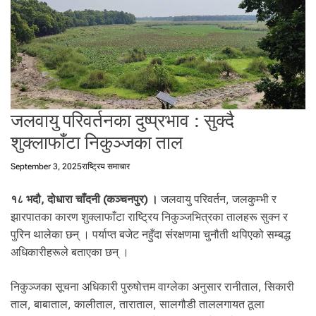
t
a
l
f
r
o
m
जलवायु परिवर्तनका दुष्प्रभाव : सुक्दै
N
e
शुक्लाफाँटा निकुञ्जका ताल
p
a
September 3, 2025
राष्ट्रिय समाचार
l
i
१८ भदौ, दोधारा चाँदनी (कञ्चनपुर) ।
जलवायु परिवर्तन, जलकुम्भी र
n
झारपातका कारण शुक्लाफाँटा राष्ट्रिय निकुञ्जभित्रका तालहरू सुक्न र
N
पुरिन थालेका छन् । पर्याप्त बजेट नहुँदा संरक्षणमा चुनौती थपिएको सम्बद्ध
e
अधिकारीहरूले बताएका छन् ।
p
a
निकुञ्जका सूचना अधिकारी पुरुषोत्तम वाग्लेका अनुसार रानीताल, सिकारी
l
ताल, बाबाताल, कालीताल, ताराताल, सालगौडी ताललगायत ठूला
i