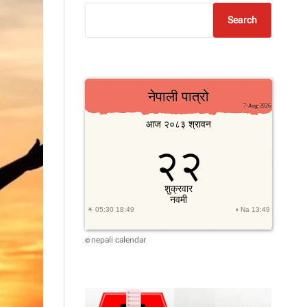
Search
nepali calendar
©