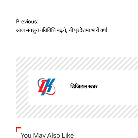
P
Previous:
o
आज मनसुन गतिविधि बढ्ने, यी प्रदेशमा भारी वर्षा
s
t
n
a
डिजिटल खबर
v
i
g
You May Also Like