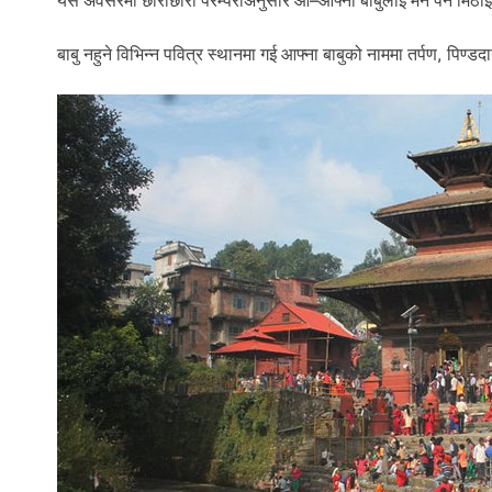
यसै अवसरमा छोराछोरी परम्पराअनुसार आ–आफ्ना बाबुलाई मन पर्ने मिठाई त
बाबु नहुने विभिन्न पवित्र स्थानमा गई आफ्ना बाबुको नाममा तर्पण, पिण्डदा