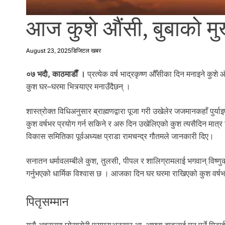
l
i
आज कुशे औंसी, बुबाको मुख 
.
August 23, 2025
डिजिटल खबर
०७ भदाै, काठमाडाैँ ।
प्रत्येक वर्ष भाद्रकृष्ण औँसीका दिन मनाइने कुशे औ
कुश घर–घरमा भित्र्याएर मनाउँदैछन् ।
शास्त्रोक्त विधिअनुसार ब्राह्मणद्वारा पूजा गरी उखेलेर जजमानकहाँ पुर
कुश वर्षभर प्रयोग गर्न सकिने र अरु दिन उखेलिएको कुश त्यसैदिन मात्र उ
विकास समितिका पूर्वअध्यक्ष प्राडा रामचन्द्र गौतमले जानकारी दिए।
सनातन धर्मावलम्बीले कुश, तुलसी, पीपल र शालिग्रामलाई भगवान् विष्णुको 
गर्नुभएको धार्मिक विश्वास छ । आजका दिन घर घरमा राखिएको कुश वर्षभर हु
पितृसम्मान