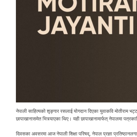
नेपाली साहित्यको शृङ्गार रसलाई योगदान दिएका युवाकवि मोतीराम भ
छापाखानासमेत भित्र्याएका थिए। यही छापाखानामार्फत् नेपालमा पत्रक
दिवसका अवसरमा आज नेपाली शिक्षा परिषद्, नेपाल प्रज्ञा प्रतिष्ठानल