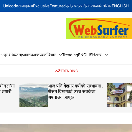
Unicode
सम्पादकीय
Exclusive
Featured
प्रदेश
पत्रपत्रिका
आजकाे तस्विर
ENGLISH
बिचार
अन्य
प्रविधि
घटना/अपराध
अन्तरवार्ता
Trending
ENGLISH
TRENDING
आज पनि देशभर वर्षाको सम्भावना,
कक्षा १२ को मौका परीक
मौसम विभागको उच्च सतर्कता
परीक्षाफल प्रकाशित
अपनाउन आग्रह