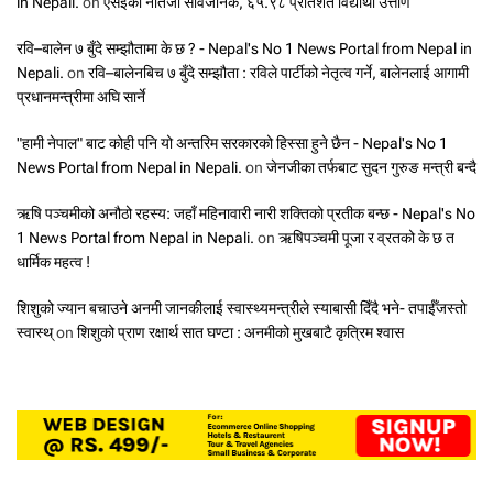
in Nepali.
on
एसईको नतिजा सार्वजनिक, ६५.९८ प्रतिशत विद्यार्थी उत्तीर्ण
रवि–बालेन ७ बुँदे सम्झौतामा के छ ? - Nepal's No 1 News Portal from Nepal in
Nepali.
on
रवि–बालेनबिच ७ बुँदे सम्झौता : रविले पार्टीको नेतृत्व गर्ने, बालेनलाई आगामी
प्रधानमन्त्रीमा अघि सार्ने
"हामी नेपाल" बाट कोही पनि यो अन्तरिम सरकारको हिस्सा हुने छैन - Nepal's No 1
News Portal from Nepal in Nepali.
on
जेनजीका तर्फबाट सुदन गुरुङ मन्त्री बन्दै
ऋषि पञ्चमीको अनौठो रहस्य: जहाँ महिनावारी नारी शक्तिको प्रतीक बन्छ - Nepal's No
1 News Portal from Nepal in Nepali.
on
ऋषिपञ्चमी पूजा र व्रतको के छ त
धार्मिक महत्व !
शिशुको ज्यान बचाउने अनमी जानकीलाई स्वास्थ्यमन्त्रीले स्याबासी दिँदै भने- तपाईँजस्तो
स्वास्थ्
on
शिशुको प्राण रक्षार्थ सात घण्टा : अनमीको मुखबाटै कृत्रिम श्वास