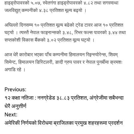
हाइड्रोपावरको ५.०७, स्वेतगंगा हाइड्रोपावरको ४.८२ तथा सगरमाथा
जलविद्युत् कम्पनीको ४.३८ प्रतिशत मूल्य बढ्यो ।
अघिल्लो दिनसम्म १० प्रतिशत मूल्य बढेको ट्रेड टावर आज १० प्रतिशत
घट्यो । त्यस्तै नेपाल फाइनान्सको ३.४८, रिभर फल्स पावरको ३.४४ तथा
सप्तकोशी विकास बैंकको ३.०२ प्रतिशत मूल्य घट्यो ।
आज धेरै कारोबार भएका पाँच कम्पनीमा हिमालयन रिइन्स्योरेन्स, शिवम्
सिमेन्ट, हिमालयन डिस्टिलरी, ङादी ग्रुप पावर र नेपाल पुनर्बीमा क्रमशः
अगाडि रहे ।
P
Previous:
१२ कक्षा नतिजा : ननग्रेडेड ३८.८३ प्रतिशत, अंग्रेजीमा सबैभन्दा
o
धेरै अनुत्तीर्ण
Next:
s
अमेरिकी निर्णयको विरोधमा ब्राजिलका प्रमुख शहरहरूमा प्रदर्शन
t