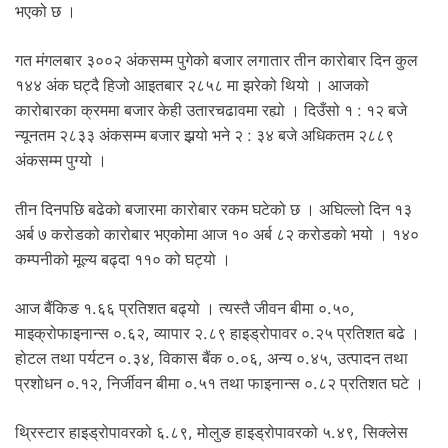
.
भएको छ ।
गत मंगलबार ३००२ अंकसम्म पुगेको बजार लगातार तीन कारोबार दिन कुल
१४४ अंक घट्दै हिजो आइतबार २८५८ मा झरेको थियो । आजको
कारोबारका क्रममा बजार केही उतारचढावमा रह्यो । दिउँसो १ : १२ बजे
न्यूनतम २८३३ अंकसम्म बजार झर्‍यो भने २ : ३४ बजे अधिकतम २८८९
अंकसम्म पुग्यो ।
तीन दिनपछि बढेको बजारमा कारोबार रकम घटेको छ । अघिल्लो दिन १३
अर्ब ७ करोडको कारोबार भएकोमा आज १० अर्ब ८२ करोडको भयो । १४०
कम्पनीको मूल्य बढ्दा ११० को घट्यो ।
आज बैंकिङ १.६६ प्रतिशत बढ्यो । त्यस्तै जीवन बीमा ०.५०,
माइक्रोफाइनान्स ०.६२, व्यापार २.८९ हाइड्रोपावर ०.२५ प्रतिशत बढे ।
होटल तथा पर्यटन ०.३४, विकास बैंक ०.०६, अन्य ०.४५, उत्पादन तथा
प्रशोधन ०.१२, निर्जीवन बीमा ०.५१ तथा फाइनान्स ०.८२ प्रतिशत घटे ।
थ्रिस्टार हाइड्रोपावरको ६.८९, मोलुङ हाइड्रोपावरको ५.४९, सिक्लेस