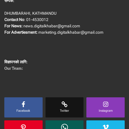
सम्पर्क:
DHUMBARAHI, KATHMANDU
Contact No
: 01-4530012
For News:
news.digitalkhabar@gmail.com
For Advertiesment:
marketing.digitalkhabar@gmail.com
विज्ञापनको लागि
:
Our Team:
Facebook
Twitter
Instagram