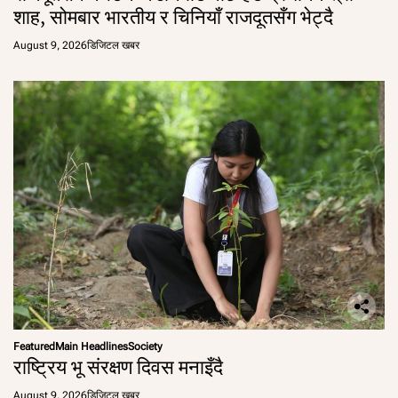
शाह, सोमबार भारतीय र चिनियाँ राजदूतसँग भेट्दै
August 9, 2026
डिजिटल खबर
Featured
Main Headlines
Society
राष्ट्रिय भू संरक्षण दिवस मनाइँदै
August 9, 2026
डिजिटल खबर