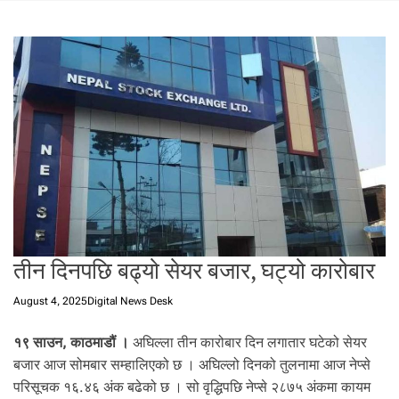
t
a
l
f
r
o
m
N
e
p
a
l
i
तीन दिनपछि बढ्यो सेयर बजार, घट्यो कारोबार
n
N
August 4, 2025
Digital News Desk
e
p
१९ साउन, काठमाडौं ।
अघिल्ला तीन कारोबार दिन लगातार घटेको सेयर
a
l
बजार आज सोमबार सम्हालिएको छ । अघिल्लो दिनको तुलनामा आज नेप्से
i
परिसूचक १६.४६ अंक बढेको छ । सो वृद्धिपछि नेप्से २८७५ अंकमा कायम