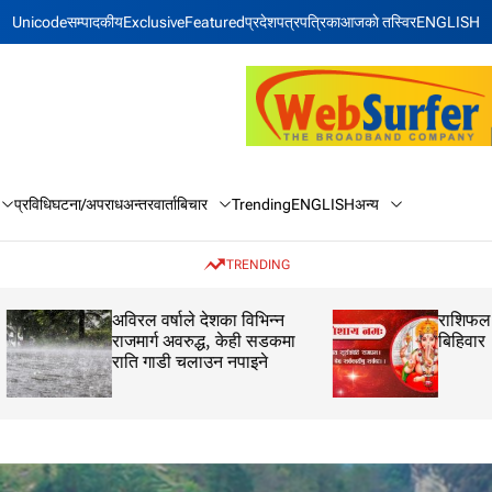
Unicode
सम्पादकीय
Exclusive
Featured
प्रदेश
पत्रपत्रिका
आजकाे तस्विर
ENGLISH
बिचार
अन्य
प्रविधि
घटना/अपराध
अन्तरवार्ता
Trending
ENGLISH
TRENDING
अविरल वर्षाले देशका विभिन्न
राशिफल: २१ साउन 
राजमार्ग अवरुद्ध, केही सडकमा
बिहिवार
राति गाडी चलाउन नपाइने