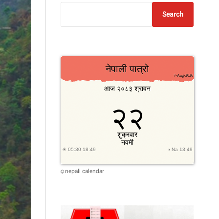
Search
nepali calendar
©