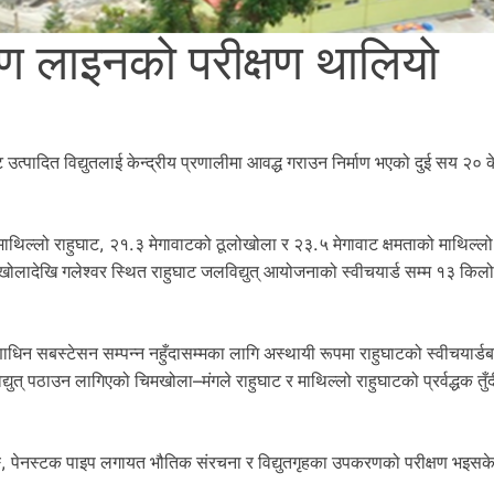
रण लाइनको परीक्षण थालियो
 उत्पादित विद्युतलाई केन्द्रीय प्रणालीमा आवद्ध गराउन निर्माण भएको दुई सय २० 
 माथिल्लो राहुघाट, २१.३ मेगावाटको ठूलोखोला र २३.५ मेगावाट क्षमताको माथिल्ल
मखोलादेखि गलेश्वर स्थित राहुघाट जलविद्युत् आयोजनाको स्वीचयार्ड सम्म १३ किल
माणाधिन सबस्टेसन सम्पन्न नहुँदासम्मका लागि अस्थायी रूपमा राहुघाटको स्वीचयार्
िद्युत् पठाउन लागिएको चिमखोला–मंगले राहुघाट र माथिल्लो राहुघाटको प्रर्वद्धक तु
ुङ, पेनस्टक पाइप लगायत भौतिक संरचना र विद्युतगृहका उपकरणको परीक्षण भइस