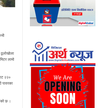
केभी
ो ठूलोखोला
ोमिटर लामो
डबाट २२०
ँदी पावरका
केको छ ।