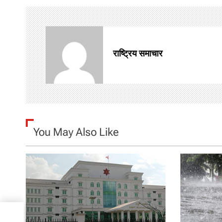
s
t
n
राष्ट्रिय समाचार
a
v
i
g
You May Also Like
a
t
i
o
,