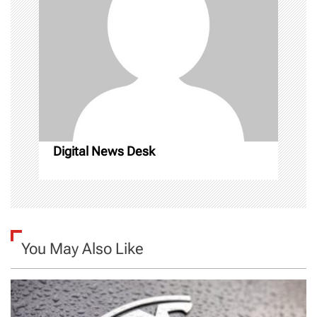
g
a
t
i
o
n
Digital News Desk
You May Also Like