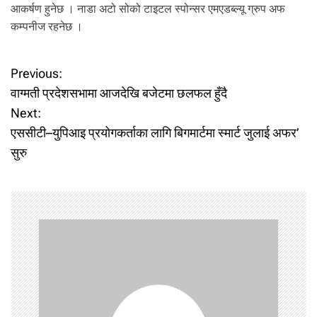
आकर्षण हुनेछ । नाडा अटो सोको टाइटल स्पोन्सर एमएडब्ल्यू ग्रुप अफ
कम्पनीज रहनेछ ।
P
Previous:
वाग्मती प्रदेशसभामा आजदेखि बजेटमा छलफल हुँदै
o
Next:
एससीटी–युपिआइ प्रयोगकर्ताका लागि बिगमार्टमा स्मार्ट जुलाई अफर’
s
सुरु
t
n
a
v
i