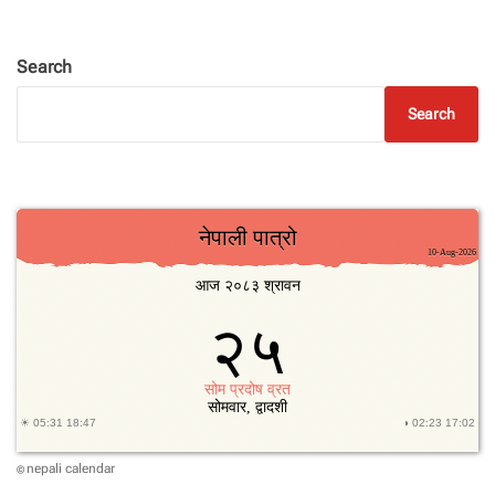
Search
Search
nepali calendar
©