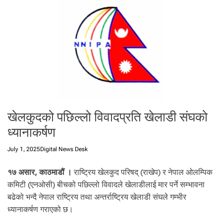
t
a
l
f
r
o
m
N
e
p
खेलकुदको पछिल्लो विवादप्रति खेलाडी संघको
a
l
ध्यानाकर्षण
i
n
July 1, 2025
Digital News Desk
N
e
१७ असार, काठमाडौं ।
राष्ट्रिय खेलकुद परिषद् (राखेप) र नेपाल ओलम्पिक
p
कमिटी (एनओसी) बीचको पछिल्लो विवादले खेलाडीलाई मार पर्ने सम्भावना
a
बढेको भन्दै नेपाल राष्ट्रिय तथा अन्तर्राष्ट्रिय खेलाडी संघले गम्भीर
l
ध्यानाकर्षण गराएको छ।
i