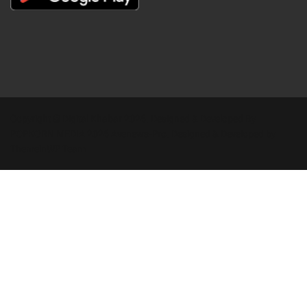
Copyright © Digital Khabar 2026. Designed & Developed By
POPKORN MEDIA 2026 Avenews-Pro.
Designed & Developed by
ThemeinWP Team