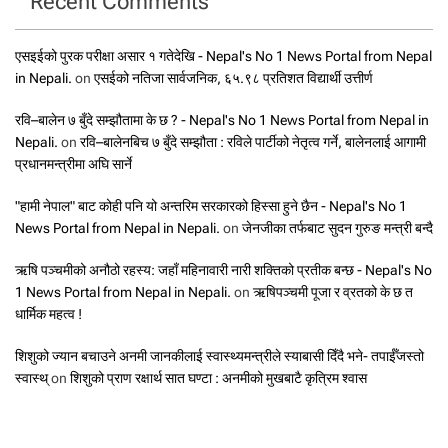
Recent Comments
एसइईको पुरक परीक्षा असार १ गतेदेखि - Nepal's No 1 News Portal from Nepal
in Nepali.
on
एसईको नतिजा सार्वजनिक, ६५.९८ प्रतिशत विद्यार्थी उत्तीर्ण
रवि–बालेन ७ बुँदे सम्झौतामा के छ ? - Nepal's No 1 News Portal from Nepal in
Nepali.
on
रवि–बालेनबिच ७ बुँदे सम्झौता : रविले पार्टीको नेतृत्व गर्ने, बालेनलाई आगामी
प्रधानमन्त्रीमा अघि सार्ने
"हामी नेपाल" बाट कोही पनि यो अन्तरिम सरकारको हिस्सा हुने छैन - Nepal's No 1
News Portal from Nepal in Nepali.
on
जेनजीका तर्फबाट सुदन गुरुङ मन्त्री बन्दै
ऋषि पञ्चमीको अनौठो रहस्य: जहाँ महिनावारी नारी शक्तिको प्रतीक बन्छ - Nepal's No
1 News Portal from Nepal in Nepali.
on
ऋषिपञ्चमी पूजा र व्रतको के छ त
धार्मिक महत्व !
शिशुको ज्यान बचाउने अनमी जानकीलाई स्वास्थ्यमन्त्रीले स्याबासी दिँदै भने- तपाईँजस्तो
स्वास्थ्
on
शिशुको प्राण रक्षार्थ सात घण्टा : अनमीको मुखबाटै कृत्रिम श्वास