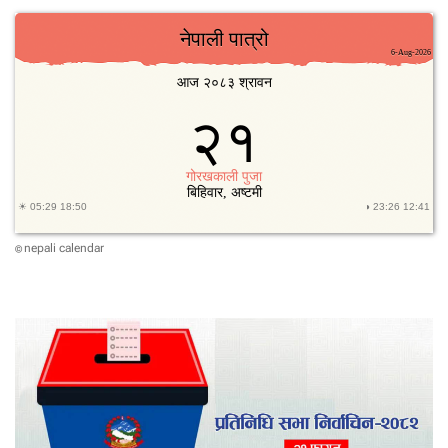
nepali calendar
©