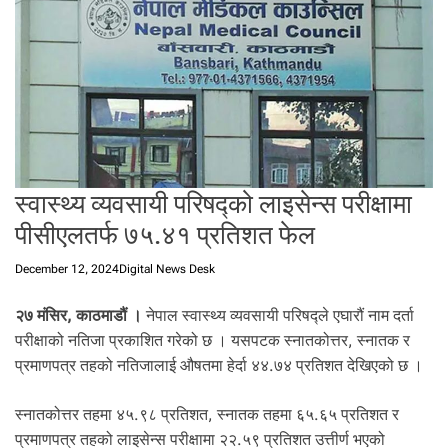
t
a
l
f
r
o
m
N
e
स्वास्थ्य व्यवसायी परिषद्को लाइसेन्स परीक्षामा
p
पीसीएलतर्फ ७५.४१ प्रतिशत फेल
a
l
December 12, 2024
Digital News Desk
i
n
२७ मंसिर, काठमाडौं ।
नेपाल स्वास्थ्य व्यवसायी परिषद्ले एघारौं नाम दर्ता
N
परीक्षाको नतिजा प्रकाशित गरेको छ । यसपटक स्नातकोत्तर, स्नातक र
e
प्रमाणपत्र तहको नतिजालाई औषतमा हेर्दा ४४.७४ प्रतिशत देखिएको छ ।
p
a
l
स्नातकोत्तर तहमा ४५.९८ प्रतिशत, स्नातक तहमा ६५.६५ प्रतिशत र
i
प्रमाणपत्र तहको लाइसेन्स परीक्षामा २२.५९ प्रतिशत उत्तीर्ण भएको