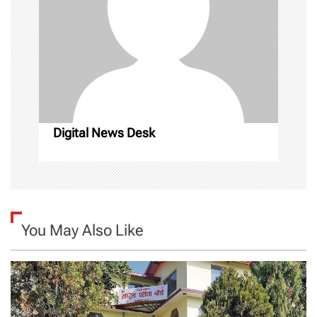
g
a
t
i
o
Digital News Desk
n
You May Also Like