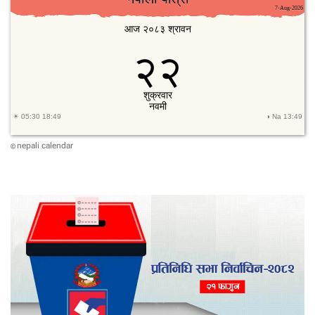
nepali calendar
©