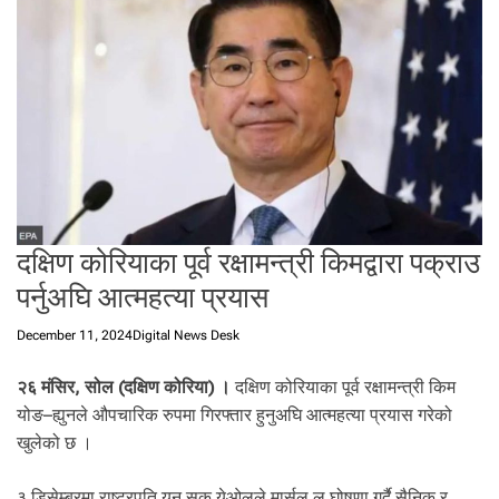
t
a
l
f
r
o
m
N
e
p
दक्षिण कोरियाका पूर्व रक्षामन्त्री किमद्वारा पक्राउ
a
l
पर्नुअघि आत्महत्या प्रयास
i
n
December 11, 2024
Digital News Desk
N
e
२६ मंसिर, सोल (दक्षिण कोरिया) ।
दक्षिण कोरियाका पूर्व रक्षामन्त्री किम
p
योङ–ह्युनले औपचारिक रुपमा गिरफ्तार हुनुअघि आत्महत्या प्रयास गरेको
a
खुलेको छ ।
l
i
३ डिसेम्बरमा राष्ट्रपति युन सुक येओलले मार्सल ल घोषणा गर्दै सैनिक र