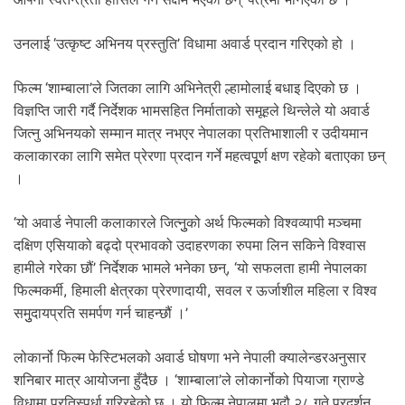
उनलाई ‘उत्कृष्ट अभिनय प्रस्तुति’ विधामा अवार्ड प्रदान गरिएको हो ।
फिल्म ‘शाम्बाला’ले जितका लागि अभिनेत्री ल्हामोलाई बधाइ दिएको छ ।
विज्ञप्ति जारी गर्दै निर्देशक भामसहित निर्माताको समूहले थिन्लेले यो अवार्ड
जित्नु अभिनयको सम्मान मात्र नभएर नेपालका प्रतिभाशाली र उदीयमान
कलाकारका लागि समेत प्रेरणा प्रदान गर्ने महत्वपूूर्ण क्षण रहेको बताएका छन्
।
‘यो अवार्ड नेपाली कलाकारले जित्नुुको अर्थ फिल्मको विश्वव्यापी मञ्चमा
दक्षिण एसियाको बढ्दो प्रभावको उदाहरणका रुपमा लिन सकिने विश्वास
हामीले गरेका छौं’ निर्देशक भामले भनेका छन्, ‘यो सफलता हामी नेपालका
फिल्मकर्मी, हिमाली क्षेत्रका प्रेरणादायी, सवल र ऊर्जाशील महिला र विश्व
समुुदायप्रति समर्पण गर्न चाहन्छौं ।’
लोकार्नो फिल्म फेस्टिभलको अवार्ड घोषणा भने नेपाली क्यालेन्डरअनुसार
शनिबार मात्र आयोजना हुँदैछ । ‘शाम्बाला’ले लोकार्नोको पियाजा ग्राण्डे
विधामा प्रतिस्पर्धा गरिरहेको छ । यो फिल्म नेपालमा भदौ २८ गते प्रदर्शन