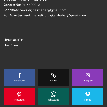
Contact No
: 01-4530012
For News:
news.digitalkhabar@gmail.com
For Advertiesment:
marketing.digitalkhabar@gmail.com
विज्ञापनको लागि
:
Our Team:
Facebook
Twitter
Instagram
Pinterest
Whatsapp
Vimeo