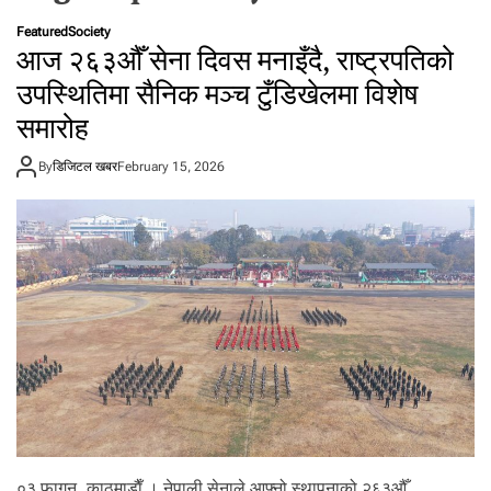
t
Featured
Society
a
आज २६३औँ सेना दिवस मनाइँदै, राष्ट्रपतिको
l
उपस्थितिमा सैनिक मञ्च टुँडिखेलमा विशेष
f
r
समारोह
o
m
By
डिजिटल खबर
February 15, 2026
N
e
p
a
l
i
n
N
e
p
a
l
i
०३ फागुन, काठमाडाैँ । नेपाली सेनाले आफ्नो स्थापनाको २६३औँ