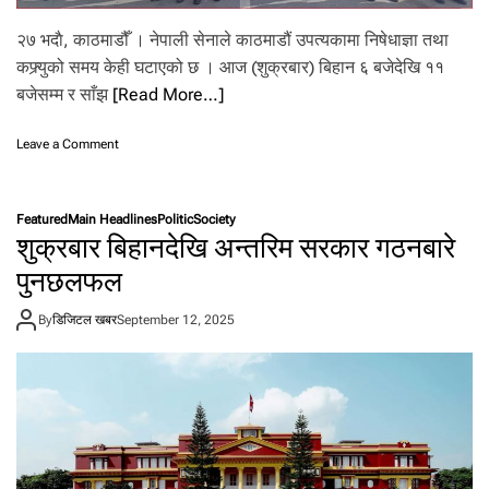
ट
र
२७ भदाै, काठमाडौँ । नेपाली सेनाले काठमाडौं उपत्यकामा निषेधाज्ञा तथा
ह
कफ्र्युको समय केही घटाएको छ । आज (शुक्रबार) बिहान ६ बजेदेखि ११
रू
बजेसम्म र साँझ
[Read More…]
को
आ
ग्र
o
Leave a Comment
ह
n
आ
ज
Featured
Main Headlines
Politic
Society
दि
शुक्रबार बिहानदेखि अन्तरिम सरकार गठनबारे
उँ
सो
पुनछलफल
को
स
By
डिजिटल खबर
September 12, 2025
म
य
मा
क
र्फ्यु
ह
ट्यो
,