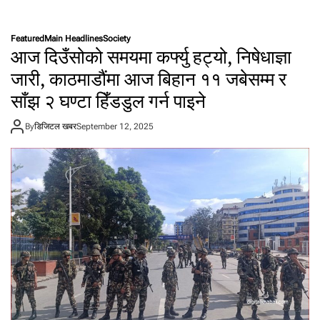
n
ग
प्र
ल
जा
त
Featured
Main Headlines
Society
ता
व्य
आज दिउँसोको समयमा कर्फ्यु हट्यो, निषेधाज्ञा
न्त्रि
क्ति
क
जारी, काठमाडौंमा आज बिहान ११ जबेसम्म र
को
प्र
हा
साँझ २ घण्टा हिँडडुल गर्न पाइने
क्रि
त
या
मा
बा
By
डिजिटल खबर
September 12, 2025
जा
ट
न
शा
क
न्ति
स
का
री
य
रो
म
क्ने
ग
?
र्न
अ
मे
रि
की
सि
ने