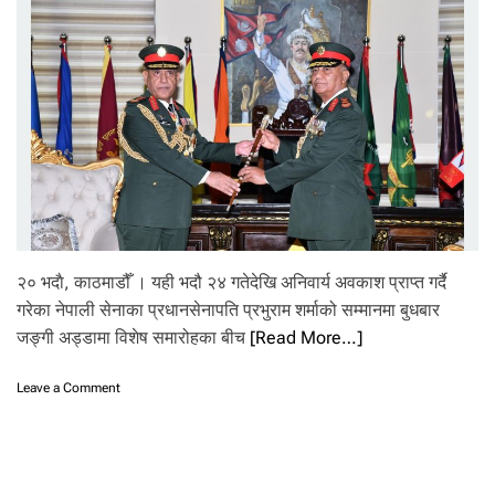
ख
रि
द
बि
क्री
क
ति
रु
पै
याँ
मा
ग
र्न
२० भदाै, काठमाडौँ । यही भदौ २४ गतेदेखि अनिवार्य अवकाश प्राप्त गर्दै
स
कि
गरेका नेपाली सेनाका प्रधानसेनापति प्रभुराम शर्माको सम्मानमा बुधबार
न्छ
जङ्गी अड्डामा विशेष समारोहका बीच
[Read More…]
?
o
Leave a Comment
n
प्र
धा
न
से