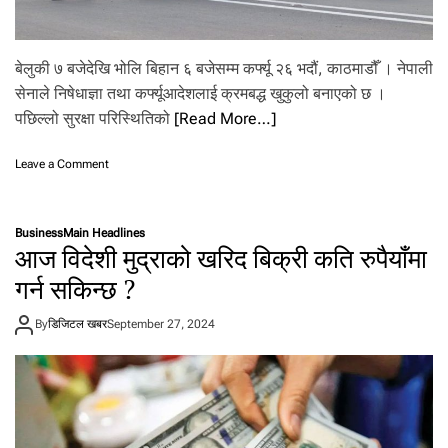
ष्ट्र
प
ति
का
बेलुकी ७ बजेदेखि भोलि बिहान ६ बजेसम्म कर्फ्यू २६ भदौं, काठमाडौँ । नेपाली
र्या
सेनाले निषेधाज्ञा तथा कर्फ्यूआदेशलाई क्रमबद्ध खुकुलो बनाएको छ ।
ल
पछिल्लो सुरक्षा परिस्थितिको
[Read More…]
य
मा
आ
o
Leave a Comment
ग
n
ज
का
नी
ठ
प
Business
Main Headlines
मा
आज विदेशी मुद्राको खरिद बिक्री कति रुपैयाँमा
छि
डौँ
से
मा
गर्न सकिन्छ ?
ना
आ
मा
ज
By
डिजिटल खबर
September 27, 2024
थि
बि
उ
हा
ठे
न
को
१
‘
०
प्र
ब
श्न
जे