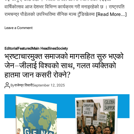
.
वार्षिकोत्सव आज देशभर विभिन्न कार्यक्रम गरी मनाइरहेको छ । राष्ट्रपति
रामचन्द्र पौडेलको उपस्थितिमा सैनिक मञ्च टुँडिखेलमा
[Read More…]
o
Leave a Comment
n
आ
ज
Editorial
Featured
Main Headlines
Society
२
भ्रष्टाचारमुक्त समाजको मागसहित सुरु भएको
६
३
जेन–जीलाई विश्वको साथ, गलत व्यक्तिको
औँ
हातमा जान कसरी रोक्ने?
से
ना
दि
By
राजेन्द्र तिवारी
September 12, 2025
व
स
म
ना
इँ
दै
,
रा