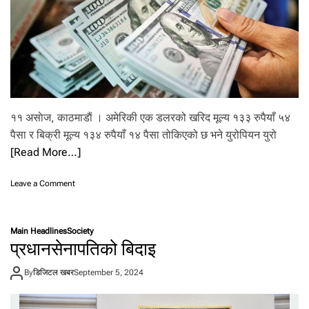
’
दे
खि
५
ब
जे
स
म्म
नि
११ असाेज, काठमाडाैं । अमेरिकी एक डलरको खरिद मूल्य १३३ रुपैयाँ ५४
षे
धा
पैसा र बिक्री मूल्य १३४ रुपैयाँ १४ पैसा तोकिएको छ भने युरोपियन युरो
ज्ञा
[Read More…]
o
Leave a Comment
n
आ
ज
Main Headlines
Society
वि
प्रधानसेनापतिको बिदाइ
दे
शी
By
डिजिटल खबर
September 5, 2024
मु
द्रा
को