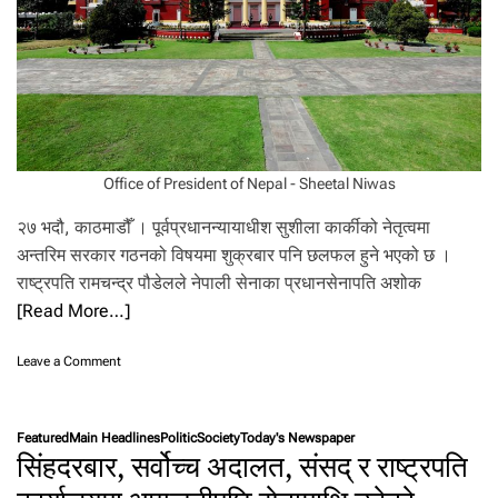
नि
षे
धा
ज्ञा
जा
री
,
का
ठ
Office of President of Nepal - Sheetal Niwas
मा
डौं
२७ भदौ, काठमाडौँ । पूर्वप्रधानन्यायाधीश सुशीला कार्कीको नेतृत्वमा
मा
अन्तरिम सरकार गठनको विषयमा शुक्रबार पनि छलफल हुने भएको छ ।
आ
राष्ट्रपति रामचन्द्र पौडेलले नेपाली सेनाका प्रधानसेनापति अशोक
ज
बि
[Read More…]
हा
न
o
Leave a Comment
१
n
१
शु
ज
क्र
बे
Featured
Main Headlines
Politic
Society
Today's Newspaper
बा
स
सिंहदरबार, सर्वोच्च अदालत, संसद् र राष्ट्रपति
र
म्म
बि
र