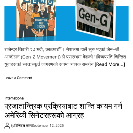
ष्ट्र
प
ति
को
उ
प
स्थि
ति
मा
राजेन्द्र तिवारी २७ भदाै, काठमाडौँ । नेपालमा हालै सुरु भएको जेन–जी
सै
आन्दोलन (Gen-Z Movement) ले प्रारम्भमा देशको भविष्यप्रति चिन्तित
नि
क
युवाहरूको स्वतःस्फूर्त जागरणको रूपमा व्यापक समर्थन
[Read More…]
म
ञ्च
o
Leave a Comment
टुँ
n
डि
भ्र
खे
ष्टा
ल
International
चा
प्रजातान्त्रिक प्रक्रियाबाट शान्ति कायम गर्न
मा
र
वि
मु
अमेरिकी सिनेटरहरूको आग्रह
शे
क्त
ष
स
By
डिजिटल खबर
September 12, 2025
स
मा
मा