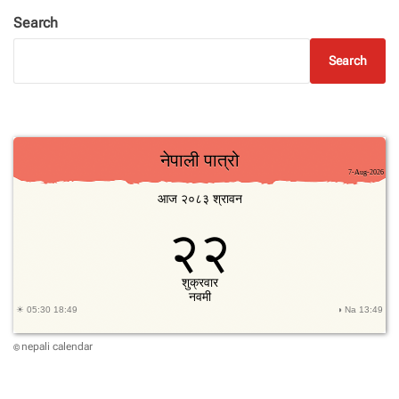
ना
Search
प
ति
Search
को
बि
दा
इ
nepali calendar
©