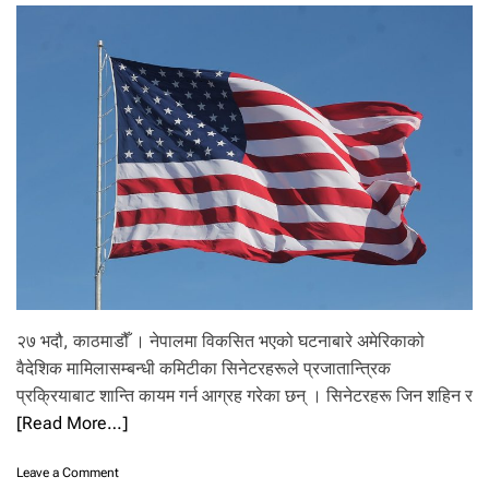
ज
रो
को
ह
मा
ग
स
हि
त
सु
रु
भ
ए
को
जे
न
–
जी
ला
२७ भदौ, काठमाडौँ । नेपालमा विकसित भएको घटनाबारे अमेरिकाको
ई
वैदेशिक मामिलासम्बन्धी कमिटीका सिनेटरहरूले प्रजातान्त्रिक
वि
प्रक्रियाबाट शान्ति कायम गर्न आग्रह गरेका छन् । सिनेटरहरू जिन शहिन र
श्व
को
[Read More…]
सा
थ
o
Leave a Comment
,