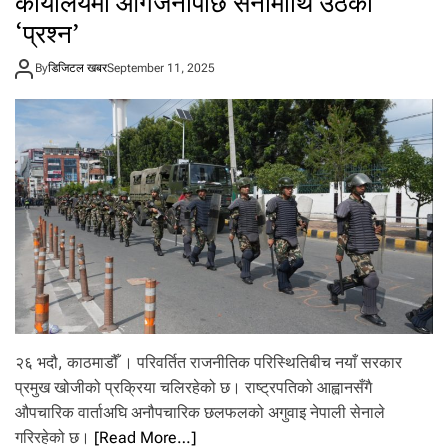
कार्यालयमा आगजनीपछि सेनामाथि उठेको
हा
साँ
‘प्रश्न’
न
झ
दे
२
खि
By
डिजिटल खबर
September 11, 2025
घ
अ
ण्टा
न्त
हिँ
रि
ड
म
डु
स
ल
र
ग
का
र्न
र
पा
ग
इ
ठ
ने
न
बा
रे
पु
न
२६ भदौ, काठमाडौँ । परिवर्तित राजनीतिक परिस्थितिबीच नयाँ सरकार
छ
प्रमुख खोजीको प्रक्रिया चलिरहेको छ। राष्ट्रपतिको आह्वानसँगै
ल
फ
औपचारिक वार्ताअघि अनौपचारिक छलफलको अगुवाइ नेपाली सेनाले
ल
गरिरहेको छ।
[Read More…]