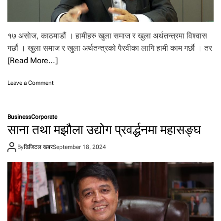
.
१७ असाेज, काठमाडौं । हामीहरु खुला समाज र खुला अर्थतन्त्रमा विश्वास
गर्छौ । खुला समाज र खुला अर्थतन्त्रको पैरवीका लागि हामी काम गर्छौ । तर
[Read More…]
o
Leave a Comment
n
नी
ति
Business
Corporate
ग
साना तथा मझौला उद्योग प्रवर्द्धनमा महासङ्घ
त
प
By
डिजिटल खबर
September 18, 2024
रि
व
र्त
न
का
का
र
ण