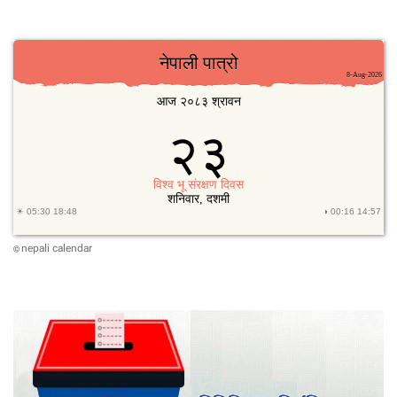
ग
,
प्र
च
व
न्द्र
र्द्ध
ढ
न
का
मा
ल
म
को
हा
वि
स
चा
ङ्घ
र
nepali calendar
©