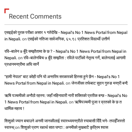
Recent Comments
एसइईको पुरक परीक्षा असार १ गतेदेखि - Nepal's No 1 News Portal from Nepal
in Nepali.
on
एसईको नतिजा सार्वजनिक, ६५.९८ प्रतिशत विद्यार्थी उत्तीर्ण
रवि–बालेन ७ बुँदे सम्झौतामा के छ ? - Nepal's No 1 News Portal from Nepal in
Nepali.
on
रवि–बालेनबिच ७ बुँदे सम्झौता : रविले पार्टीको नेतृत्व गर्ने, बालेनलाई आगामी
प्रधानमन्त्रीमा अघि सार्ने
"हामी नेपाल" बाट कोही पनि यो अन्तरिम सरकारको हिस्सा हुने छैन - Nepal's No 1
News Portal from Nepal in Nepali.
on
जेनजीका तर्फबाट सुदन गुरुङ मन्त्री बन्दै
ऋषि पञ्चमीको अनौठो रहस्य: जहाँ महिनावारी नारी शक्तिको प्रतीक बन्छ - Nepal's No
1 News Portal from Nepal in Nepali.
on
ऋषिपञ्चमी पूजा र व्रतको के छ त
धार्मिक महत्व !
शिशुको ज्यान बचाउने अनमी जानकीलाई स्वास्थ्यमन्त्रीले स्याबासी दिँदै भने- तपाईँजस्तो
स्वास्थ्
on
शिशुको प्राण रक्षार्थ सात घण्टा : अनमीको मुखबाटै कृत्रिम श्वास