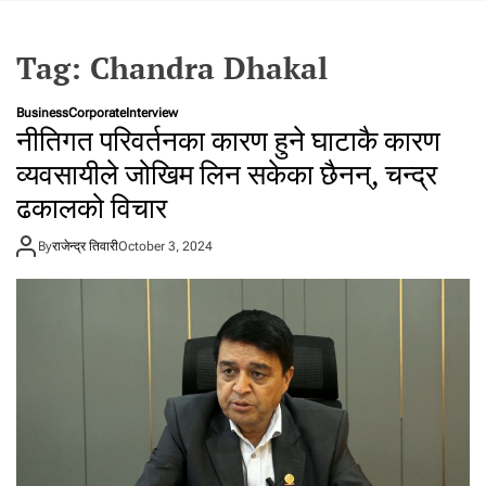
t
a
Tag:
Chandra Dhakal
l
f
r
Business
Corporate
Interview
नीतिगत परिवर्तनका कारण हुने घाटाकै कारण
o
m
व्यवसायीले जोखिम लिन सकेका छैनन्, चन्द्र
N
ढकालको विचार
e
p
By
राजेन्द्र तिवारी
October 3, 2024
a
l
i
n
N
e
p
a
l
i