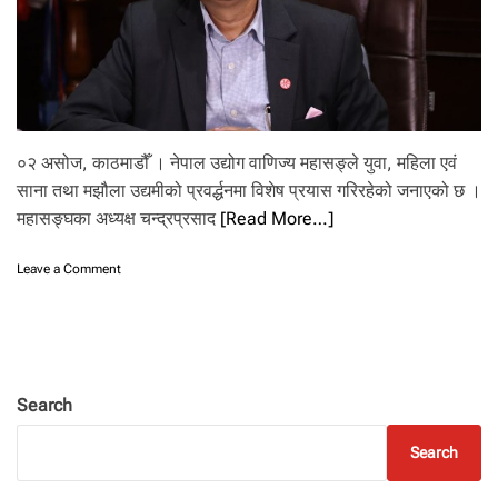
हु
ने
घा
टा
कै
का
र
ण
०२ असोज, काठमाडौँ । नेपाल उद्योग वाणिज्य महासङ्ले युवा, महिला एवं
व्य
साना तथा मझौला उद्यमीको प्रवर्द्धनमा विशेष प्रयास गरिरहेको जनाएको छ ।
व
महासङ्घका अध्यक्ष चन्द्रप्रसाद
[Read More…]
सा
यी
ले
o
Leave a Comment
जो
n
खि
सा
म
ना
लि
त
न
था
स
म
Search
के
झौ
का
ला
छै
Search
उ
न
द्यो
न्