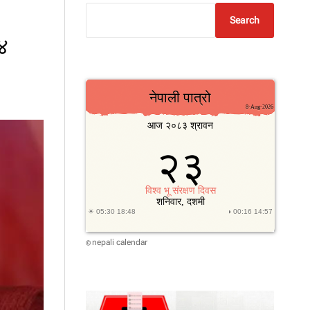
Search
 ४
nepali calendar
©