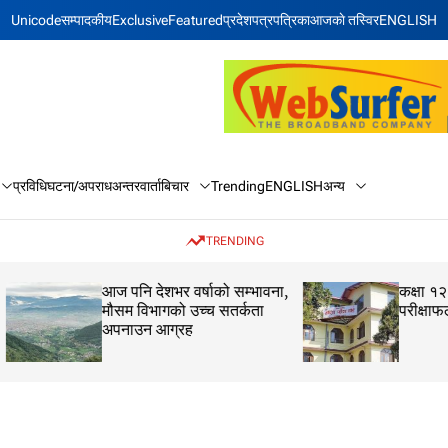
Unicode
सम्पादकीय
Exclusive
Featured
प्रदेश
पत्रपत्रिका
आजकाे तस्विर
ENGLISH
बिचार
अन्य
प्रविधि
घटना/अपराध
अन्तरवार्ता
Trending
ENGLISH
TRENDING
आज पनि देशभर वर्षाको सम्भावना,
कक्षा १२ को मौका परीक
मौसम विभागको उच्च सतर्कता
परीक्षाफल प्रकाशित
अपनाउन आग्रह