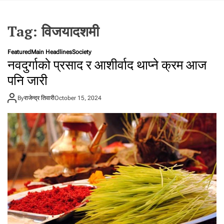
t
a
Tag:
विजयादशमी
l
f
r
Featured
Main Headlines
Society
नवदुर्गाको प्रसाद र आशीर्वाद थाप्ने क्रम आज
o
m
पनि जारी
N
e
By
राजेन्द्र तिवारी
October 15, 2024
p
a
l
i
n
N
e
p
a
l
i