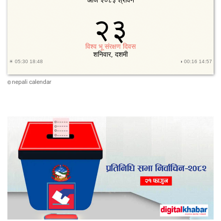
क्र
म
आ
ज
प
नि
जा
री
nepali calendar
©