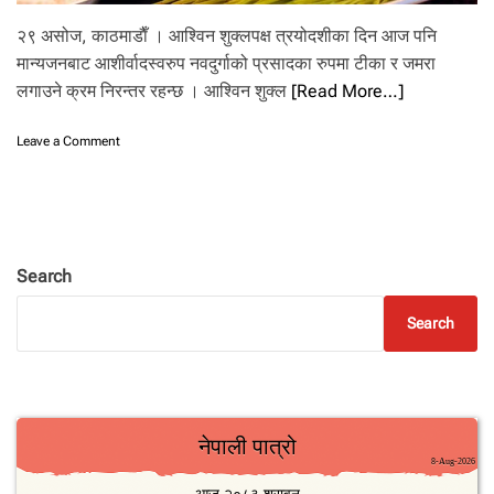
.
२९ असोज, काठमाडाैँ । आश्विन शुक्लपक्ष त्रयोदशीका दिन आज पनि
मान्यजनबाट आशीर्वादस्वरुप नवदुर्गाको प्रसादका रुपमा टीका र जमरा
लगाउने क्रम निरन्तर रहन्छ । आश्विन शुक्ल
[Read More…]
o
Leave a Comment
n
न
व
दु
र्गा
को
Search
प्र
सा
Search
द
र
आ
शी
र्वा
द
था
प्ने