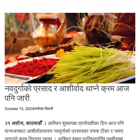
t
a
l
f
r
o
m
N
e
p
a
l
नवदुर्गाको प्रसाद र आशीर्वाद थाप्ने क्रम आज
i
n
पनि जारी
N
e
October 15, 2024
राजेन्द्र तिवारी
p
a
२९ असोज, काठमाडाैँ ।
आश्विन शुक्लपक्ष त्रयोदशीका दिन आज पनि
l
मान्यजनबाट आशीर्वादस्वरुप नवदुर्गाको प्रसादका रुपमा टीका र जमरा
i
लगाउने क्रम निरन्तर रहन्छ । आश्विन शुक्ल प्रतिपदादेखि नवमीसम्म