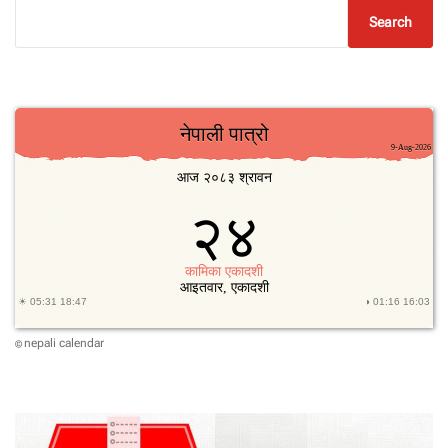
Search
nepali calendar
©