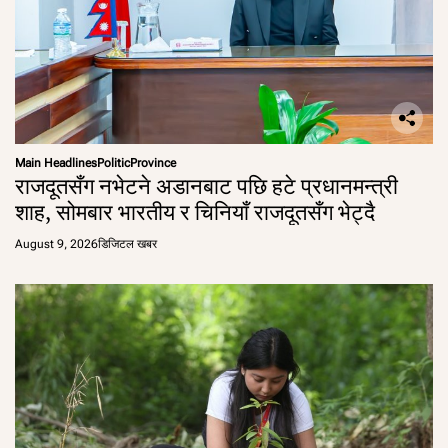
Main Headlines
Politic
Province
राजदूतसँग नभेटने अडानबाट पछि हटे प्रधानमन्त्री
शाह, सोमबार भारतीय र चिनियाँ राजदूतसँग भेट्दै
August 9, 2026
डिजिटल खबर