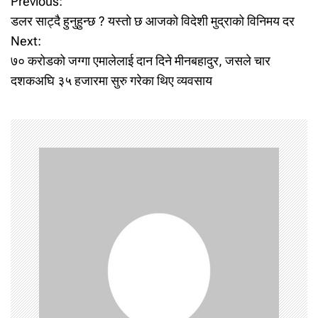
P
Previous:
डलर साट्दै हुनुहुन्छ ? यस्ताे छ आजको विदेशी मुद्राको विनिमय दर
o
Next:
७० करोडको जग्गा एमालेलाई दान दिने मीनबहादुर, जसले चार
s
दशकअघि ३५ हजारमा सुरु गरेका थिए व्यवसाय
t
n
a
v
i
g
a
t