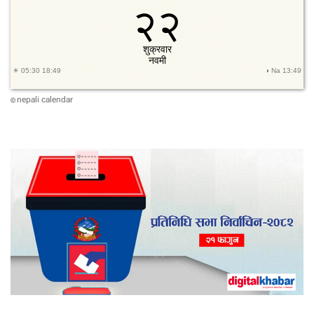
ब
ने
ज
र्म
नी
ला
ई
nepali calendar
©
न
क
आ
उ
ट
ग
र्दा
का
ना
य
क