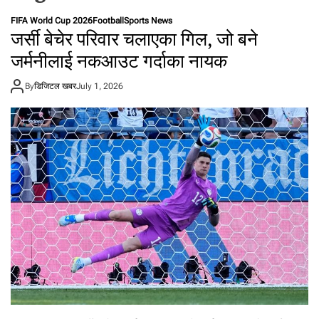
t
FIFA World Cup 2026
Football
Sports News
a
जर्सी बेचेर परिवार चलाएका गिल, जो बने
l
जर्मनीलाई नकआउट गर्दाका नायक
f
r
By
डिजिटल खबर
o
July 1, 2026
m
N
e
p
a
l
i
n
N
e
p
a
l
i