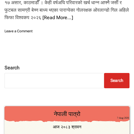
.
१७ असार, काठमाडौँ । केही वर्षअघि परिवारको खर्च धान्न आफ्नै जर्सी र
फुटबल सामग्री बेच्न बाध्य भएका पाराग्वेका गोलरक्षक ओरलान्डो गिल अहिले
फिफा विश्वकप २०२६
[Read More…]
o
Leave a Comment
n
ज
र्सी
बे
चे
र
Search
प
रि
Search
वा
र
च
ला
ए
का
गि
ल
,
जो