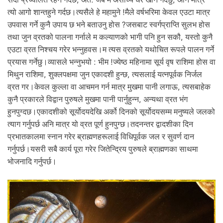
त्यो आगो शान्तहुने गर्दछ।त्यसैले हे महामुने !मैले वर्षभरिमा केवल एउटा मात्र
उपवास गर्ने कुनै उपाय छ भने बताउनु होस ?जसबाट स्वर्गप्राप्ति सुलभ होस
तथा जुन व्रतको पालना गर्नाले म कल्याणको भागी पनि हुन सकौ, यस्तो कुनै
एउटा व्रत निश्चय गरेर भन्नुहवस।म त्यस व्रतको यथोचित रूपले पालन गर्ने
प्रयास गर्नेछु।व्यासले भन्नुभयो : भीम !ज्येष्ठ महिनामा सूर्य वृष राशिमा होस वा
मिथुन राशिमा, शुक्लपक्षमा जुन एकादशी हुन्छ, त्यसलाई यत्नपूर्वक निर्जल
व्रत गर।केवल कुल्ला वा आचमन गर्न मात्र मुखमा पानी लगाऊ, त्यसबाहेक
कुनै प्रकारले विद्वान पुरुषले मुखमा पानी पार्नुहुन्न, अन्यथा व्रत भंग
हुनपुग्दछ।एकादशीको सूर्योदयदेखि अर्को दिनको सूर्योदयसम्म मनुष्यले जलको
त्याग गर्नुपर्छ अनि मात्र यो व्रत पूर्ण हुनपुग्छ।तदनन्तर द्वादशीका दिन
प्रभातकालमा स्नान गरेर ब्राह्मणहरूलाई विधिपूर्वक जल र सुवर्ण दान
गर्नुपर्छ।यसरी सबै कार्य पूरा गरेर जितेन्द्रिय पुरुषले ब्राह्मणका साथमा
भोजनादि गर्नुपर्छ।