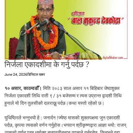
t
a
l
f
r
o
m
N
e
निर्जला एकादशीमा के गर्नु पर्दछ ?
p
a
June 24, 2026
डिजिटल खबर
l
i
१० असार, काठमाडौँ।
मिति २०८३ साल असार ११ बिहिबार जेष्ठशुक्ल
n
N
निर्जला एकादशी तिथि राती ९ / ३१ बजेसम्म र त्यस उप्रान्त द्वादशी तिथि
e
हुनाले यो दिन तुलसीको दलराख्नु पर्दछ।कथा यस्तो रहेको छ।
p
a
युधिष्ठिरले भन्नुभयो हे : जनार्दन !ज्येष्ठ मासको शुक्लपक्षमा जुन एकादशी
l
पर्दछ, कृपया त्यसको वर्णन गर्नुहोस।भगवान श्रीकृष्णद्वारा आज्ञा भयो: राजन्
i
!यसको वर्णन परम धर्मात्मा सत्यवतीनन्दन व्यासले गर्नुहुनेछ, किनभने वहा