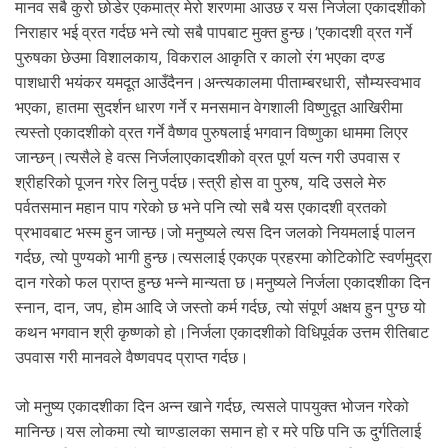
मानव सबै कुरो छोडेर एकमात्र मेरो शरणमा आउछ र यस निर्जला एकादशीको
निराहार भई व्रत गर्दछ भने त्यो सबै पापबाट मुक्त हुन्छ।’एकादशी व्रत गर्ने
पुरुषका छेउमा विशालकाय, विकराल आकृति र कालो रंग भएका दण्ड
पाशधारी भयंकर यमदूत आउँदैनन।अन्त्यकालमा पीताम्बरधारी, सौम्यस्वभाव
भएका, हातमा सुदर्शन धारण गर्ने र मनसमान वेगशाली विष्णुदूत आखिरीमा
त्यस्तो एकादशीको व्रत गर्ने वैष्णव पुरुषलाई भगवान विष्णुका धाममा लिएर
जान्छन्।त्यसैले हे वत्स निर्जलाएकादशीको व्रत पूर्ण यत्न गरी उपवास र
श्रीहरिको पूजन गरेर लिनु पर्दछ।स्त्री होस वा पुरुष, यदि उसले मेरु
पर्वतसमान महान पाप गरेको छ भने पनि त्यो सबै यस एकादशी व्रतको
प्रभावबाट भस्म हुन जान्छ।जो मनुष्यले त्यस दिन जलको नियमलाई पालन
गर्दछ, त्यो पुण्यको भागी हुन्छ।त्यसलाई एकएक प्रहरमा कोटिकोटि स्वर्णमुद्रा
दान गरेको फल प्राप्त हुन्छ भन्ने मान्यता छ।मनुष्यले निर्जला एकादशीका दिन
स्नान, दान, जप, होम आदि जे जस्तो कर्म गर्दछ, त्यो संपूर्ण अक्षय हुन पुग्छ यो
कथन भगवान श्री कृष्णको हो।निर्जला एकादशीको विधिपूर्वक उत्तम रीतिबाट
उपवास गरी मानवले वैष्णवपद प्राप्त गर्दछ।
जो मनुष्य एकादशीका दिन अन्न खाने गर्दछ, त्यसले पापयुक्त भोजन गरेको
मानिन्छ।यस लोकमा त्यो चाण्डालका समान हो र मरे पछि पनि ऊ दुर्गतिलाई