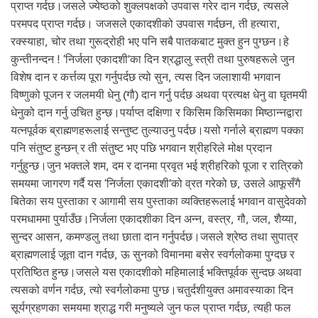
प्राप्त गर्दछ।जसले ज्येष्ठको शुक्लपक्षको उपवास गरेर दान गर्दछ, त्यसले
परमपद प्राप्त गर्दछ। जजसले एकादशीको उपवास गर्दछन, ती हत्यारा,
रक्स्याहा, चोर तथा गुरूद्रोही भए पनि सबै पातकबाट मुक्त हुन पुग्छन।हे
कुन्तीनन्दन ! ‘निर्जला एकादशी’का दिन श्रद्धालु स्त्री तथा पुरुषहरूले जुन
विशेष दान र कर्त्तव्य पूरा गर्नुपर्दछ त्यो सुन, त्यस दिन जलाशायी भगवान
विष्णुको पूजन र जलमयी धेनु (गौ) दान गर्नु पर्दछ अथवा प्रत्यक्ष धेनु वा घृतमयी
धेनुको दान गर्नु उचित हुन्छ।पर्याप्त दक्षिणा र किसिम किसिमका मिष्ठान्नद्वारा
यत्नपूर्वक ब्राह्मणहरूलाई सन्तुष्ट तुल्याउनु पर्दछ।यसो गर्नाले ब्राह्मण पक्का
पनि संतुष्ट हुन्छन् र ती संतुष्ट भए पछि भगवान श्रीहरिले मोक्ष प्रदान
गर्नुहुन्छ।जुन भक्तले शम, दम र दानमा प्रवृत भई श्रीहरिको पूजा र रात्रिको
समयमा जागरण गर्दै यस ‘निर्जला एकादशी’को व्रत गरेको छ, उसले आफूसँगै
बितेका सय पुस्ताका र आगामी सय पुस्ताका व्यक्तिहरूलाई भगवान वासुदेवको
परमधाममा पुर्याउँछ।निर्जला एकादशीका दिन अन्न, वस्त्र, गौ, जल, शैय्या,
सुन्दर आसन, कमण्डलु तथा छाता दान गर्नुपर्दछ।जसले श्रेष्ठ तथा सुपात्र
ब्राह्मणलाई जूता दान गर्दछ, ऊ सुनको विमानमा बसेर स्वर्गलोकमा पुग्दछ र
प्रतिष्ठित हुन्छ।जसले यस एकादशीको महिमालाई भक्तिपूर्वक सुन्दछ अथवा
त्यसको वर्णन गर्दछ, त्यो स्वर्गलोकमा पुग्छ।चतुर्दशीयुक्त अमावस्याका दिन
सूर्यग्रहणका समयमा श्राद्ध गरी मनुष्यले जुन फल प्राप्त गर्दछ, त्यही फल