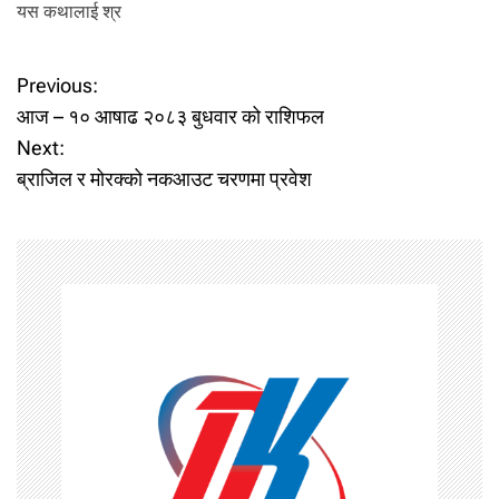
यस कथालाई श्र
P
Previous:
आज – १० आषाढ २०८३ बुधवार को राशिफल
o
Next:
ब्राजिल र मोरक्को नकआउट चरणमा प्रवेश
s
t
n
a
v
i
g