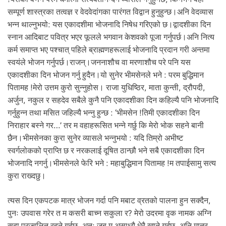
.
सम्पूर्ण शास्त्रका तत्वज्ञ र वेदवेदांगका पारंगत विद्वान हुनुहुन्छ।अनि वेदव्यास
भन्न थाल्नुभयो: यस एकादशीमा भोजनादि निषेध गरिएको छ।द्वादशीका दिन
स्नान आदिबाट पवित्र भएर फूलले भगवान केशवको पूजा गर्नुपर्छ।अनि नित्य
कर्म समाप्त भए पश्चात् पहिले ब्राह्मणहरूलाई भोजनादि प्रदान गरी अन्तमा
स्वयंले भोजन गर्नुपर्छ।राजन्।जननाशौच वा मरणाशौच परे पनि यस
एकादशीका दिन भोजन गर्नु हुदैन।यो सुनेर भीमसेनले भने : परम बुद्धिमान
पितामह !मेरो उत्तम कुरो सुन्नुहोस। राजा युधिष्ठिर, माता कुन्ती, द्रौपदी,
अर्जुन, नकुल र सहदेव सबैले कुनै पनि एकादशीका दिन कहिल्यै पनि भोजनादि
गर्नुहुन्न तथा मसित जहिल्यै भन्नु हुन्छ : ‘भीमसेन !तिमी एकादशीका दिन
निराहार बस्ने गर…’ तर म वहाहरूसित भन्ने गर्छु कि मेरो भोक सहने बानी
छैन।भीमसेनका कुरा सुनेर व्यासले भन्नुभयो : यदि तिम्रो अभीष्ट
स्वर्गलोकको प्राप्ति छ र नरकलाई दूषित ठान्छौ भने सबै एकादशीका दिन
भोजनादि नगर्नु।भीमसेनले फेरि भने : महाबुद्धिमान पितामह !म तपाईसामु सत्य
कुरा राख्दछु।
त्यस दिन एकपटक मात्र भोजन गर्दा पनि मबाट व्रतको पालना हुन सक्दैन,
पुनः उपवास गरेर त म कसरी बाच्न सकुला र? मेरो उदरमा वृक नामक अग्नि
सदा प्रज्वलित रहने गर्दछ, अत: जब म असाध्यै धेरै खाने गर्दछु, अनि मात्र