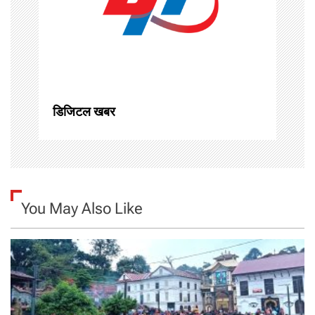
a
t
i
o
डिजिटल खबर
n
You May Also Like