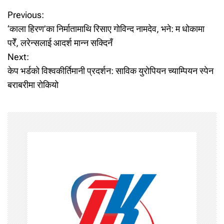
P
Previous:
‘काला हिरण’का निर्मातामाथि रिसाए गोविन्द नामदेव, भने: म धोकामा
o
परेँ, लरेन्सलाई आदर्श मान्न सक्दिनँ
Next:
s
केप भर्डको विश्वकीर्तिमानी प्रदर्शन: साविक युरोपियन च्याम्पियन स्पेन
t
बराबरीमा रोकियो
n
a
v
i
g
a