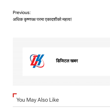
P
Previous:
अधिक कृष्णपक्ष परमा एकादशीको महत्व!
o
s
t
n
डिजिटल खबर
a
v
i
g
You May Also Like
a