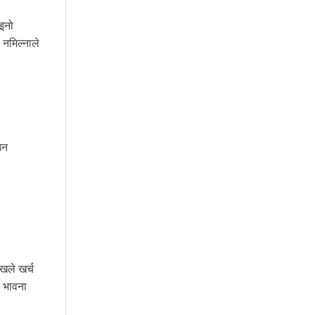
ाइनो
 नमिल्नाले
उन
खले खर्च
ो भावना