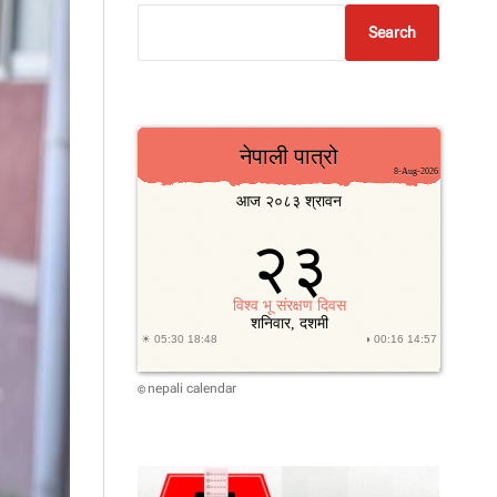
Search
nepali calendar
©