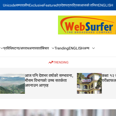
Unicode
सम्पादकीय
Exclusive
Featured
प्रदेश
पत्रपत्रिका
आजकाे तस्विर
ENGLISH
बिचार
अन्य
प्रविधि
घटना/अपराध
अन्तरवार्ता
Trending
ENGLISH
TRENDING
आज पनि देशभर वर्षाको सम्भावना,
कक्षा १२ को मौका परीक
मौसम विभागको उच्च सतर्कता
परीक्षाफल प्रकाशित
अपनाउन आग्रह