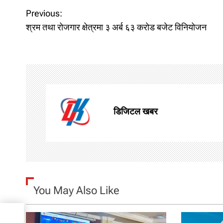
P
Previous:
श्रम तथा रोजगार क्षेत्रमा ३ अर्ब ६३ करोड बजेट विनियोजन
o
s
t
n
डिजिटल खबर
a
v
i
g
You May Also Like
a
ोड