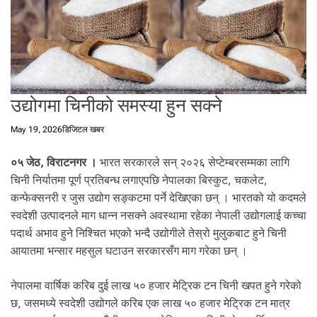
t
a
l
f
r
o
उद्योगमा चिनीको समस्या हुन सक्ने
m
N
May 19, 2026
डिजिटल खबर
e
p
०५ जेठ, विराटनगर ।
भारत सरकारले सन् २०२६ सेप्टेम्बरसम्मका लागि
a
चिनी निर्यातमा पूर्ण प्रतिबन्ध लगाएपछि नेपालका बिस्कुट, चकलेट,
l
i
कन्फेक्सनरी र जुस उद्योग सङ्कटमा पर्ने देखिएका छन् । भारतको यो कदमले
n
स्वदेशी उत्पादनले माग धान्न नसक्ने अवस्थामा रहेका नेपाली उद्योगलाई कच्चा
N
पदार्थ अभाव हुने निश्चित भएको भन्दै उद्योगीले तेस्रो मुलुकबाट हुने चिनी
e
आयातमा भन्सार महसुल घटाउन सरकारसँग माग गरेका छन् ।
p
a
नेपालमा वार्षिक करिब दुई लाख ५० हजार मेट्रिक टन चिनी खपत हुने गरेको
l
छ, जसमध्ये स्वदेशी उद्योगले करिब एक लाख ५० हजार मेट्रिक टन मात्र
i