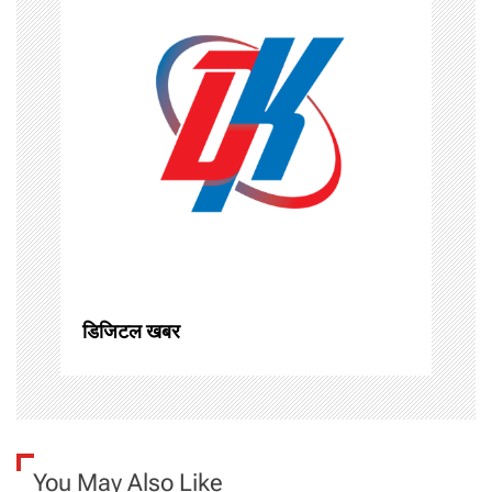
v
i
g
a
t
i
o
डिजिटल खबर
n
You May Also Like