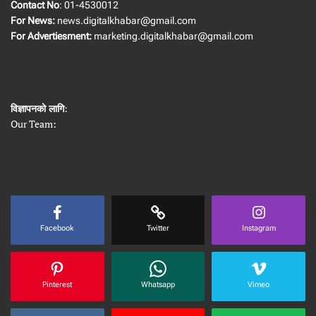
Contact No
: 01-4530012
For News:
news.digitalkhabar@gmail.com
For Advertiesment:
marketing.digitalkhabar@gmail.com
विज्ञापनको लागि
:
Our Team:
Facebook
Twitter
Instagram
Pinterest
Whatsapp
Vimeo