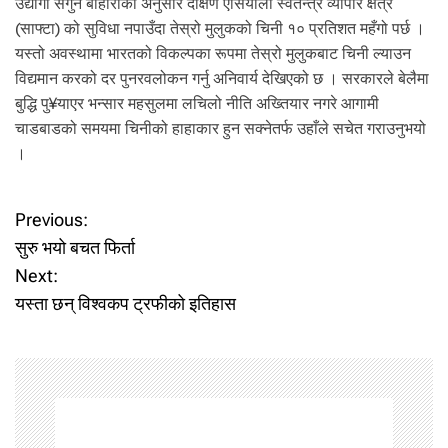
उद्योगी सगुन बोहोराका अनुसार दक्षिण एसियाली स्वतन्त्र व्यापार क्षेत्र
(साफ्टा) को सुविधा नपाउँदा तेस्रो मुलुकको चिनी १० प्रतिशत महँगो पर्छ ।
यस्तो अवस्थामा भारतको विकल्पका रूपमा तेस्रो मुलुकबाट चिनी ल्याउन
विद्यमान करको दर पुनरवलोकन गर्नु अनिवार्य देखिएको छ । सरकारले बेलैमा
बुद्धि पु¥याएर भन्सार महसुलमा लचिलो नीति अख्तियार नगरे आगामी
चाडबाडको समयमा चिनीको हाहाकार हुन सक्नेतर्फ उहाँले सचेत गराउनुभयो
।
P
Previous:
सुरु भयो बचत फिर्ता
o
Next:
यस्ता छन् विश्वकप ट्रफीको इतिहास
s
t
n
a