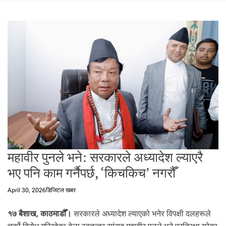
t
a
l
f
r
o
m
N
e
p
a
l
i
n
महावीर पुनले भने: सरकारले अध्यादेश ल्याएरै
N
भए पनि काम गर्नैपर्छ, ‘किचकिच’ नगरौँ
e
p
April 30, 2026
डिजिटल खबर
a
l
१७ बैशाख, काठमाडौँ।
सरकारले अध्यादेश ल्याएको भनेर विपक्षी दलहरूले
i