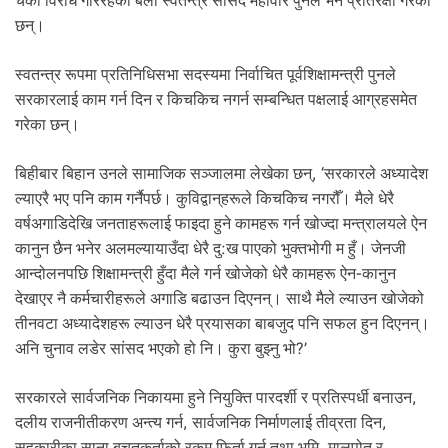
चर्को विरोध गरिरहेका बेला स्वतन्त्र सांसद महावीर पुनले भने प्रतिरक्षा गरेका
.
छन्।
स्वतन्त्र रूपमा प्रतिनिधिसभा सदस्यमा निर्वाचित पूर्वशिक्षामन्त्री पुनले
सरकारलाई काम गर्न दिन र किचकिच नगर्न सम्बन्धित पक्षलाई आग्रहसमेत
गरेका छन्।
बिहीबार बिहान उनले सामाजिक सञ्जालमा लेखेका छन्, ‘सरकारले अध्यादेश
ल्याएरै भए पनि काम गर्नैपर्छ। कुविद्वान्‌हरूले किचकिच नगरौँ। मैले धेरै
वर्षअगाडिदेखि जनताहरूलाई फाइदा हुने कामहरू गर्न खोज्दा मन्त्रालयले ऐन
कानुन छैन भनेर अलमल्यायाउँदा धेरै दु:ख पाएको भुक्तभोगी म हुँ। जेनजी
आन्दोलनपछि शिक्षामन्त्री हुँदा मैले गर्न खोजेको धेरै कामहरू ऐन-कानुन
देखाएर नै कर्मचारीहरूले अगाडि बढाउन दिएनन्। साथै मैले ल्याउन खोजेको
तीनवटा अध्यादेशहरू ल्याउन धेरै प्रयासका बाबजुद पनि सफल हुन दिएनन्।
अनि चुनाव लडेर सांसद भएको हो नि। कुरा बुझ्नु भो?’
सरकारले सार्वजनिक निकायमा हुने नियुक्ति पारदर्शी र प्रतिस्पर्धी बनाउन,
दलीय राजनीतीकरण अन्त्य गर्न, सार्वजनिक निर्माणलाई तीव्रता दिन,
सहकारीका साना बचतकर्ताको रकम फिर्ता गर्न तथा भूमि, मालपोत र