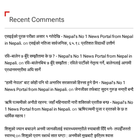
Recent Comments
एसइईको पुरक परीक्षा असार १ गतेदेखि - Nepal's No 1 News Portal from Nepal
in Nepali.
on
एसईको नतिजा सार्वजनिक, ६५.९८ प्रतिशत विद्यार्थी उत्तीर्ण
रवि–बालेन ७ बुँदे सम्झौतामा के छ ? - Nepal's No 1 News Portal from Nepal in
Nepali.
on
रवि–बालेनबिच ७ बुँदे सम्झौता : रविले पार्टीको नेतृत्व गर्ने, बालेनलाई आगामी
प्रधानमन्त्रीमा अघि सार्ने
"हामी नेपाल" बाट कोही पनि यो अन्तरिम सरकारको हिस्सा हुने छैन - Nepal's No 1
News Portal from Nepal in Nepali.
on
जेनजीका तर्फबाट सुदन गुरुङ मन्त्री बन्दै
ऋषि पञ्चमीको अनौठो रहस्य: जहाँ महिनावारी नारी शक्तिको प्रतीक बन्छ - Nepal's No
1 News Portal from Nepal in Nepali.
on
ऋषिपञ्चमी पूजा र व्रतको के छ त
धार्मिक महत्व !
शिशुको ज्यान बचाउने अनमी जानकीलाई स्वास्थ्यमन्त्रीले स्याबासी दिँदै भने- तपाईँजस्तो
स्वास्थ्
on
शिशुको प्राण रक्षार्थ सात घण्टा : अनमीको मुखबाटै कृत्रिम श्वास