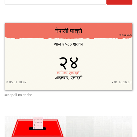
nepali calendar
©