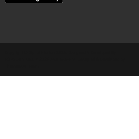
Copyright © Digital Khabar 2026. Designed & Developed By
POPKORN MEDIA 2026 Avenews-Pro.
Designed & Developed by
ThemeinWP Team