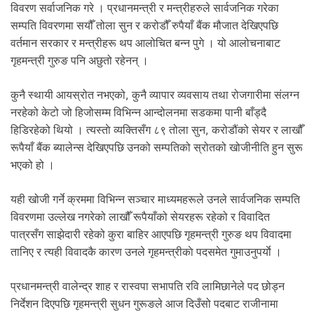
विवरण सर्वाजनिक गरे । प्रधानमन्त्री र मन्त्रीहरुले सार्वजनिक गरेका
सम्पति विवरणमा सयौँ तोला सुन र करोडौँ रुपैयाँ बैंक मौजात देखिएपछि
वर्तमान सरकार र मन्त्रीहरू थप आलोचित बन्न पुगे । यो आलोचनाबाट
गृहमन्त्री गुरुङ पनि अछुतो रहेनन् ।
कुनै स्थायी आयस्रोत नभएको, कुनै व्यापार व्यवसाय तथा रोजगारीमा संलग्न
नरहेको केटो जो हिजोसम्म विभिन्न आन्दोलनमा सडकमा पानी बाँड्दै
हिडिरहेको थियो । त्यस्ताे व्यक्तिसँग ८९ तोला सुन, करोडौंको सेयर र लाखौँ
रूपैयाँ बैंक ब्यालेन्स देखिएपछि उनको सम्पतिको स्रोतको खोजीनीति हुन सुरू
भएको हो ।
यही खोजी गर्ने क्रममा विभिन्न सञ्चार माध्यमहरूले उनले सार्वजनिक सम्पति
विवरणमा उल्लेख नगरेको लाखौँ रूपैयाँको सेयरहरू रहेको र विवादित
पात्रसँग साझेदारी रहेको कुरा बाहिर आएपछि गृहमन्त्री गुरुङ थप विवादमा
तानिए र त्यही विवादकै कारण उनले गृहमन्त्रीकाे पदसमेत गुमाउनुपर्याे ।
प्रधानमन्त्री वालेन्द्र शाह र रास्वपा सभापति रवि लामिछानेले पद छोड्न
निर्देशन दिएपछि गृहमन्त्री सुधन गुरूङले आज दिउँसो पदबाट राजीनामा