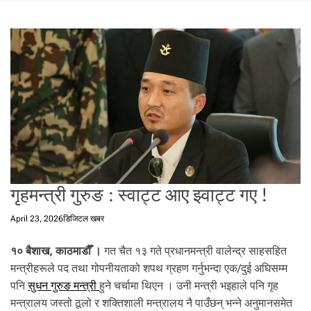
t
a
l
f
r
o
m
N
e
p
a
l
गृहमन्त्री गुरुङ : स्वाट्ट आए झ्वाट्ट गए !
i
n
April 23, 2026
डिजिटल खबर
N
e
१० बैशाख, काठमाडौँ ।
गत चैत १३ गते प्रधानमन्त्री वालेन्द्र साहसहित
p
मन्त्रीहरूले पद तथा गोपनीयताको शपथ ग्रहण गर्नुभन्दा एक/दुई अघिसम्म
a
l
पनि
सुधन गुरुङ मन्त्री
हुने चर्चामा थिएन । उनी मन्त्री भइहाले पनि गृह
i
मन्त्रालय जस्तो ठूलो र शक्तिशाली मन्त्रालय नै पाउँछन् भन्ने अनुमानसमेत