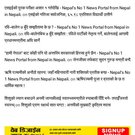
एसइईको पुरक परीक्षा असार १ गतेदेखि - Nepal's No 1 News Portal from Nepal
in Nepali.
on
एसईको नतिजा सार्वजनिक, ६५.९८ प्रतिशत विद्यार्थी उत्तीर्ण
रवि–बालेन ७ बुँदे सम्झौतामा के छ ? - Nepal's No 1 News Portal from Nepal in
Nepali.
on
रवि–बालेनबिच ७ बुँदे सम्झौता : रविले पार्टीको नेतृत्व गर्ने, बालेनलाई आगामी
प्रधानमन्त्रीमा अघि सार्ने
"हामी नेपाल" बाट कोही पनि यो अन्तरिम सरकारको हिस्सा हुने छैन - Nepal's No 1
News Portal from Nepal in Nepali.
on
जेनजीका तर्फबाट सुदन गुरुङ मन्त्री बन्दै
ऋषि पञ्चमीको अनौठो रहस्य: जहाँ महिनावारी नारी शक्तिको प्रतीक बन्छ - Nepal's No
1 News Portal from Nepal in Nepali.
on
ऋषिपञ्चमी पूजा र व्रतको के छ त
धार्मिक महत्व !
शिशुको ज्यान बचाउने अनमी जानकीलाई स्वास्थ्यमन्त्रीले स्याबासी दिँदै भने- तपाईँजस्तो
स्वास्थ्
on
शिशुको प्राण रक्षार्थ सात घण्टा : अनमीको मुखबाटै कृत्रिम श्वास