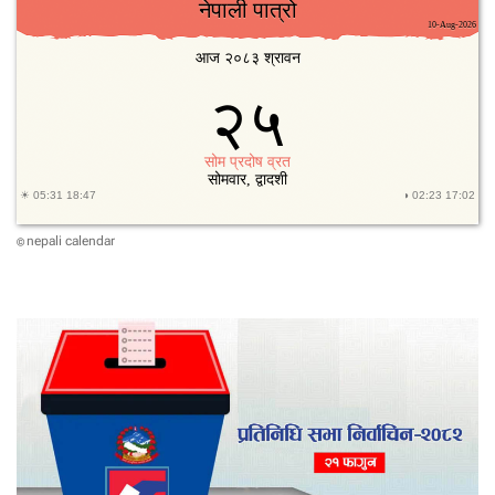
nepali calendar
©