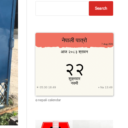
Search
nepali calendar
©