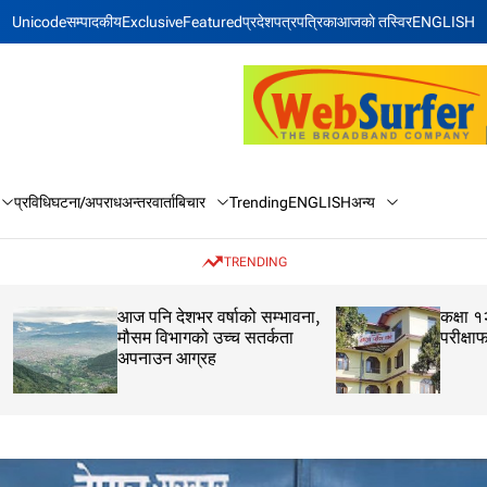
Unicode
सम्पादकीय
Exclusive
Featured
प्रदेश
पत्रपत्रिका
आजकाे तस्विर
ENGLISH
बिचार
अन्य
प्रविधि
घटना/अपराध
अन्तरवार्ता
Trending
ENGLISH
TRENDING
आज पनि देशभर वर्षाको सम्भावना,
कक्षा १२ को मौका परीक
मौसम विभागको उच्च सतर्कता
परीक्षाफल प्रकाशित
अपनाउन आग्रह