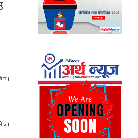
उ
को छ।
को छ।