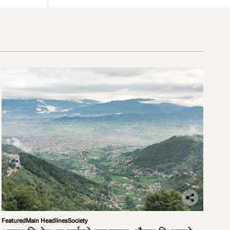
Featured
Main Headlines
Society