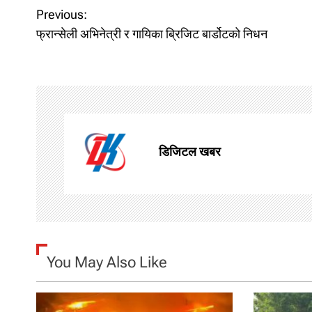
P
Previous:
फ्रान्सेली अभिनेत्री र गायिका ब्रिजिट बार्डोटको निधन
o
s
t
n
डिजिटल खबर
a
v
i
g
You May Also Like
a