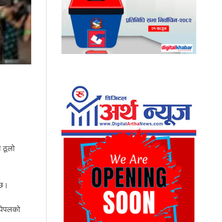
ा ठूलो
 छ।
 पिपलको