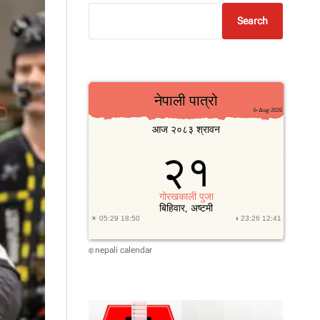
Search
nepali calendar
©