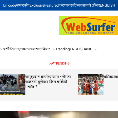
Unicode
सम्पादकीय
Exclusive
Featured
प्रदेश
पत्रपत्रिका
आजकाे तस्विर
ENGLISH
बिचार
अन्य
प्रविधि
घटना/अपराध
अन्तरवार्ता
Trending
ENGLISH
TRENDING
समुद्रबाट ब्रसेल्ससम्म : सेउटा
भलिबलमा नेपालको ठू
संकटले युरोपमा किन चर्कियो
मतभेद ?