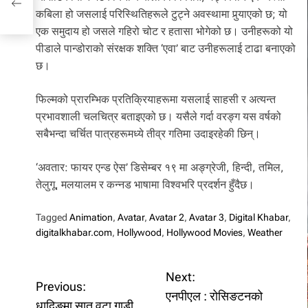
कबिला हो जसलाई परिस्थितिहरूले टुट्ने अवस्थामा पुर्‍याएको छ; यो
एक समुदाय हो जसले गहिरो चोट र हतासा भोगेको छ। उनीहरूको यो
पीडाले पान्डोराको संरक्षक शक्ति ‘एवा’ बाट उनीहरूलाई टाढा बनाएको
छ।
फिल्मको प्रारम्भिक प्रतिक्रियाहरूमा यसलाई साहसी र अत्यन्त
प्रभावशाली चलचित्र बताइएको छ। यसैले गर्दा वरङ्ग यस वर्षको
सबैभन्दा चर्चित पात्रहरूमध्ये तीव्र गतिमा उदाइरहेकी छिन्।
‘अवतार: फायर एन्ड ऐस’ डिसेम्बर १९ मा अङ्ग्रेजी, हिन्दी, तमिल,
तेलुगू, मलयालम र कन्नड भाषामा विश्वभरि प्रदर्शन हुँदैछ।
Tagged
Animation
,
Avatar
,
Avatar 2
,
Avatar 3
,
Digital Khabar
,
digitalkhabar.com
,
Hollywood
,
Hollywood Movies
,
Weather
P
Next:
Previous:
एनपीएल : रोसिङटनको
धादिङमा सात वटा गाडी