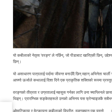
यो कबीलाको नेतृत्व ‘वरङ्ग’ ले गर्छिन्, जो पीडाबाट खारिएकी छिन्, उद्द
छिन्।
यो असाधारण पात्रलाई पर्दामा जीवन्त बनाउँदै छिन् महान् अभिनेता चार्
आफ्नो ऊर्जाले कथालाई दिशा दिने एक प्राकृतिक शक्तिको रूपमा प्रस्
वरङ्गको तीव्रता र उग्रतालाई महसुस गर्नका लागि उना च्याप्लिनले 
थिइन्। प्रारम्भिक सङ्केतहरूले उनको अभिनय यस फ्रेन्चाइजकै सबैभन्द
को
ओमाटिकाया र मेटकायना कबीलाको विपरीत, मङ्गक्वान एक यस्तो