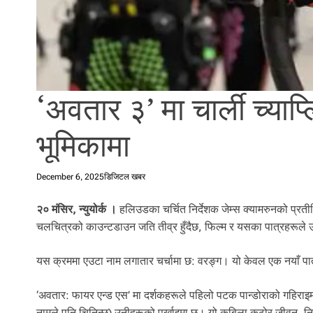
l
i
.
‘अवतार ३’ मा चार्ली च्य
भूमिकामा
December 6, 2025
डिजिटल खबर
२० मंसिर, न्युयोर्क ।
हलिउडका चर्चित निर्देशक जेम्स क्यामरुनको प्रती
चलचित्रको काउन्टडाउन जति तीव्र हुँदैछ, फिल्म र यसका पात्रहरूले उत
यस क्रममा एउटा नाम लगातार चर्चामा छ: वरङ्ग। यो केवल एक नयाँ पात्र
‘अवतार: फायर एन्ड एस’ मा दर्शकहरूले पहिलो पटक पान्डोराको गहिराइमा
नामले पनि चिनिन्छ) उनीहरूको पर्खाइमा छ। यो कबिला कठोर जीवन, नि