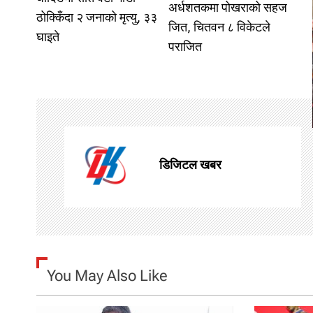
o
अर्धशतकमा पोखराको सहज
ठोक्किँदा २ जनाको मृत्यु, ३३
जित, चितवन ८ विकेटले
s
घाइते
पराजित
t
n
a
v
डिजिटल खबर
i
g
a
t
You May Also Like
i