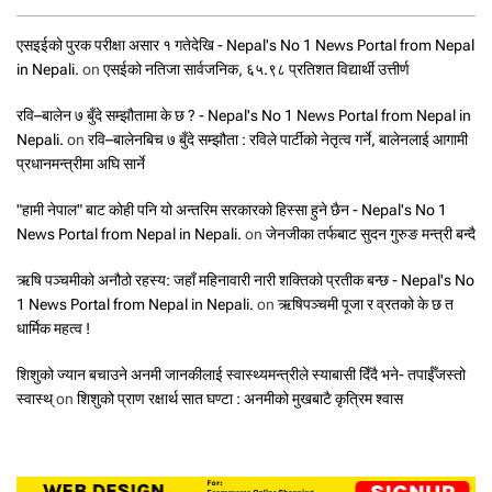
एसइईको पुरक परीक्षा असार १ गतेदेखि - Nepal's No 1 News Portal from Nepal
in Nepali.
on
एसईको नतिजा सार्वजनिक, ६५.९८ प्रतिशत विद्यार्थी उत्तीर्ण
रवि–बालेन ७ बुँदे सम्झौतामा के छ ? - Nepal's No 1 News Portal from Nepal in
Nepali.
on
रवि–बालेनबिच ७ बुँदे सम्झौता : रविले पार्टीको नेतृत्व गर्ने, बालेनलाई आगामी
प्रधानमन्त्रीमा अघि सार्ने
"हामी नेपाल" बाट कोही पनि यो अन्तरिम सरकारको हिस्सा हुने छैन - Nepal's No 1
News Portal from Nepal in Nepali.
on
जेनजीका तर्फबाट सुदन गुरुङ मन्त्री बन्दै
ऋषि पञ्चमीको अनौठो रहस्य: जहाँ महिनावारी नारी शक्तिको प्रतीक बन्छ - Nepal's No
1 News Portal from Nepal in Nepali.
on
ऋषिपञ्चमी पूजा र व्रतको के छ त
धार्मिक महत्व !
शिशुको ज्यान बचाउने अनमी जानकीलाई स्वास्थ्यमन्त्रीले स्याबासी दिँदै भने- तपाईँजस्तो
स्वास्थ्
on
शिशुको प्राण रक्षार्थ सात घण्टा : अनमीको मुखबाटै कृत्रिम श्वास