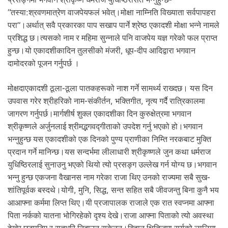
.
“तस्या:श्रवणमात्रेण वाजपेयफलं भवेत्।मोक्षा नाम्निति विख्याता सर्वपापहरा
परा”।अर्थात् सवै प्रकारका पाप सखाप पार्ने श्रेष्ठ एकादशी मोक्षा भन्ने नामले
प्रशिद्ध छ।त्यसको नाम र महिमा सुन्नाले पनि वाजपेय यज्ञ गरेको फल प्राप्त
हुन्छ।यो एकादशीकादिन तुलसीको मंजरी, धूप-दीप आदिद्वारा भगवान
दामोदरको पूजन गर्नुपर्छ ।
मोक्षदाएकादशी ठूला-ठूला पातकहरूको नाश गर्ने सामर्थ्य राख्दछ। यस दिन
उपवास गरेर श्रीहरिको नाम-संकीर्तन, भक्तिगीत, नृत्य गर्दै रात्रिकालमा
जागरण गर्नुपर्छ।मार्गशीर्ष शुक्ल एकादशीका दिन कुरुक्षेत्रमा भगवान
श्रीकृष्णले अर्जुनलाई श्रीमद्भगवद्गीताको उपदेश गर्नु भएको हो।भगवान
भन्नुहुन्छ यस एकादशीको एक दिनको पुण्य प्राणीका निम्ति नरकबाट मुक्ति
प्रदान गर्ने मानिन्छ।यस सन्दर्भमा लीलाधारी श्रीकृष्णले जुन कथा धर्मराज
युधिष्ठिरलाई सुनाउनु भएको थियो त्यो प्रसङ्ग उल्लेख गर्न योग्य छ।भगवान
भन्नु हुन्छ एकजना वैखानस नाम गरेका राजा थिए उनको राज्यमा सबै सुख-
शांतिपूर्वक बस्दथे।योगी, मुनि, सिद्ध, सन्त सहित सबै जीवजन्तु बिना कुनै भय
आआफ्ना कर्ममा लिप्त थिए।यी प्रजापालक राजाले एक रात स्वप्नमा आफ्ना
पिता नर्कको यातना भोगिरहेको दृश्य देखे।राजा आफ्ना पिताको त्यो अवस्था