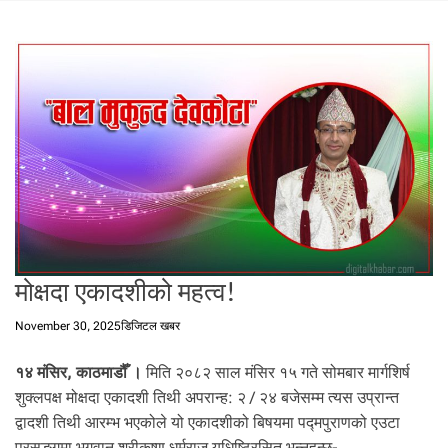
t
a
l
f
r
o
m
N
e
p
a
l
i
मोक्षदा एकादशीको महत्व!
n
N
November 30, 2025
डिजिटल खबर
e
p
१४ मंसिर, काठमाडौँ ।
मिति २०८२ साल मंसिर १५ गते सोमबार मार्गशिर्ष
a
शुक्लपक्ष मोक्षदा एकादशी तिथी अपरान्ह: २ / २४ बजेसम्म त्यस उप्रान्त
l
द्वादशी तिथी आरम्भ भएकोले यो एकादशीको बिषयमा पद्मपुराणको एउटा
i
प्रसङ्गमा भगवान श्रीकृष्ण धर्मराज युधिष्ठिरसित भन्नुहुन्छ-