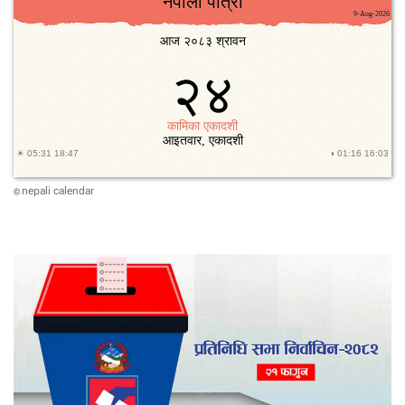
nepali calendar
©