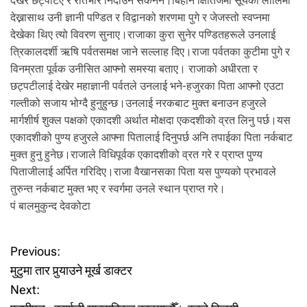
देखेर छट्पटिए र रातभरि निदाउन सकेनन।बिहान क्षितिजमा सूर्यको लालिमा
देख्नासाथ उनी ज्ञानी पण्डित र विद्वानको शरणमा पुगे र जेजस्तो स्वप्नमा
देखेका थिए त्यो विवरण सुनाए।राजाका कुरा सुनेर पण्डितहरूले उनलाई
त्रिकालदर्शी ऋषि पर्वतसमक्ष जाने सल्लाह दिए।राजा पर्वतका कुटीमा पुगे र
विनम्रता पूर्वक उनीसित आफ्नो समस्या बताए। राजाको अधीरता र
छट्पटीलाई देखेर महाज्ञानी पर्वतले उनलाई भने-हजुरका पिता आफ्नो एउटा
गल्तीको सजाय भोग्दै हुनुहुन्छ।उनलाई नरकबाट मुक्त बनाउन हजुरले
मार्गशीर्ष शुक्ल पक्षको एकादशी अर्थात मोक्षदा एकदशीको व्रत लिनु पर्छ।यस
एकादशीको पुण्य हजुरले आफ्ना पितालाई दिनुपर्छ अनि तपाईका पिता नर्कबाट
मुक्त हुनु हुनेछ।राजाले विधिपूर्वक एकादशीको व्रत गरे र प्राप्त पुण्य
पिताजीलाई अर्पित गरिदिए।राजा वैखानसका पिता यस पुण्यको प्रभावले
तुरुन्त नर्कबाट मुक्त भए र स्वर्गमा उनले स्थान प्राप्त गरे।
पं बालमुकुन्द देवकोटा
P
Previous:
मुटुमा तार पुर्‍याउने मूर्ख डाक्टर
o
Next: