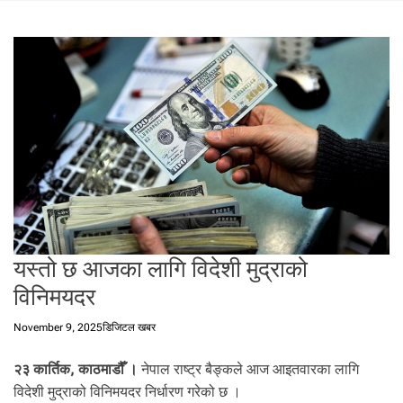
t
a
l
f
r
o
m
N
e
p
a
l
i
यस्तो छ आजका लागि विदेशी मुद्राको
n
N
विनिमयदर
e
p
November 9, 2025
डिजिटल खबर
a
l
२३ कार्तिक, काठमाडौँ ।
नेपाल राष्ट्र बैङ्कले आज आइतवारका लागि
i
विदेशी मुद्राको विनिमयदर निर्धारण गरेको छ ।