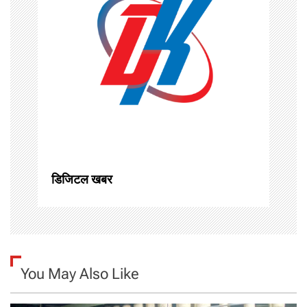
i
g
a
t
i
o
n
डिजिटल खबर
You May Also Like