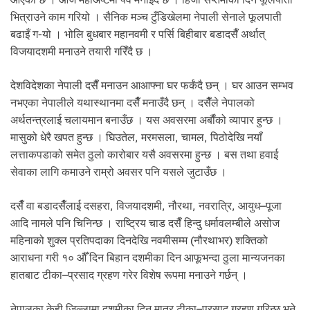
.
भित्राउने काम गरियो । सैनिक मञ्च टुँडिखेलमा नेपाली सेनाले फूलपाती
बढाइँ ग-यो । भोलि बुधबार महानवमी र पर्सि बिहीबार बडादसैँ अर्थात्
विजयादशमी मनाउने तयारी गरिँदै छ ।
देशविदेशका नेपाली दसैँ मनाउन आआफ्ना घर फर्कंदै छन् । घर आउन सम्भव
नभएका नेपालीले यथास्थानमा दसैँ मनाउँदै छन् । दसैँले नेपालको
अर्थतन्त्रलाई चलायमान बनाउँछ । यस अवसरमा अर्बौंको व्यापार हुन्छ ।
मासुको धेरै खपत हुन्छ । घिउतेल, मरमसला, चामल, पिठोदेखि नयाँ
लत्ताकपडाको समेत ठुलो कारोबार यसै अवसरमा हुन्छ । बस तथा हवाई
सेवाका लागि कमाउने राम्रो अवसर पनि यसले जुटाउँछ ।
दसैँ वा बडादसैँलाई दसहरा, विजयादशमी, नौरथा, नवरात्रि, आयुध–पूजा
आदि नामले पनि चिनिन्छ । राष्ट्रिय चाड दसैँ हिन्दु धर्मावलम्बीले असोज
महिनाको शुक्ल प्रतिपदाका दिनदेखि नवमीसम्म (नौरथाभर) शक्तिको
आराधना गरी १० औँ दिन बिहान दशमीका दिन आफूभन्दा ठुला मान्यजनका
हातबाट टीका–प्रसाद ग्रहण गरेर विशेष रूपमा मनाउने गर्छन् ।
नेपालका केही जिल्लामा दशमीका दिन मात्र टीका–प्रसाद ग्रहण गरिन्छ भने