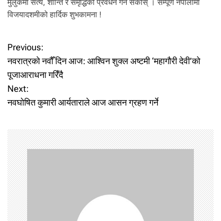
मुलुकमा सत्य, शान्ति र समृद्धिको प्रवर्धन गर्न सकोस् । सम्पूर्ण नेपालीमा
विजयादशमीको हार्दिक शुभकामना !
P
Previous:
नवरात्रको नवौँ दिन आज: आश्विन शुक्ल अष्टमी ‘महागौरी देवी’को
o
पूजाआराधना गरिँदै
Next:
s
नवघोषित कुमारी आर्यताराले आज आसन ग्रहण गर्ने
t
n
a
v
i
g