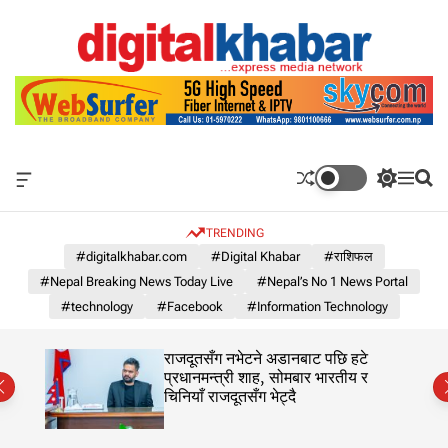
S
k
i
p
N
t
e
o
p
c
a
o
l
O
S
M
S
n
'
f
w
e
e
t
s
f
i
n
a
e
TRENDING
c
t
u
r
N
n
a
c
c
#digitalkhabar.com
#Digital Khabar
#राशिफल
o
n
h
h
t
#Nepal Breaking News Today Live
#Nepal’s No 1 News Portal
1
v
c
a
o
N
#technology
#Facebook
#Information Technology
s
l
e
W
o
w
i
r
का
राजदूतसँग नभेटने अडानबाट पछि हटे
d
s
m
प्रधानमन्त्री शाह, सोमबार भारतीय र
g
o
चिनियाँ राजदूतसँग भेट्दै
P
e
d
o
t
e
r