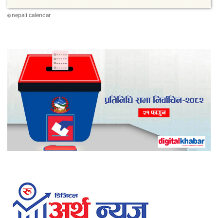
nepali calendar
©