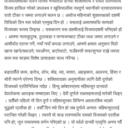
विजयादशमीको पावन दिनमा भगवतीले दानवी शक्तिमाथि र रामले रावणमाथि
विजय हासिल गरेको उपलक्ष्य र खुसियालीमा नवदुर्गा भवानीको प्रसादस्वरूप
रातो टीका र जमरा लगाउने चलन छ । असोज महिनाको शुक्लपक्षको दशमी
तिथिको दिन यस पर्वको प्रमुख दिन हो । यसलाई असत्यमाथि सत्यको
विजयका रूपमा लिइन्छ । यसकारण यस दशमीलाई विजयादशमी भनिएको हो
। आफ्ना नाताकुटुम्ब, ठुलाबडा र मान्यजनबाट टीका तथा जमरा लगाउने र
आशीर्वाद प्राप्त गर्ने; नयाँ नयाँ कपडा लगाउने, आफ्नो क्षमता अनुसार मिठो
खाना खाने/ख्वाउने; घरआँगन, बाटोघाटो, गाउँबस्ती सफासुग्घर राख्ने जस्ता
काम यस चाडमा विशेष उत्साहका साथ गरिन्छ ।
बडादसैँले काम, क्रोध, लोभ, मोह, मद, मत्सर, अहङ्कार, आलस्य, हिंसा र
चोरी त्याग्ने प्रेरणा दिन्छ । शक्तिवादका अनुयायीका लागि देवी दुर्गाको
विजयको प्रतिनिधित्व गर्दछ । हिन्दु धर्मशास्त्रमा महिषासुर दानवले
देवलोकमा आतङ्क मच्चाएका थिए । देवी दुर्गाले राक्षसहरूलाई मारेकी थिइन्
। दसैँको पहिलो नौ दिन दुर्गा र महिषासुरका विभिन्न अवतारबिच भएको
युद्धको प्रतीक हो । दसौँ दिन त्यो दिन हो जब दुर्गाले अन्ततः महिषासुरलाई
पराजित गरेकी थिइन् । त्यस्तै यो चाड रावणमाथि रामको विजयको प्रतीक
पनि हो; जुन रामायणमा वर्णन गरिएको छ । यो पर्वले दानवी प्रवृत्ति अन्त्य गर्दै