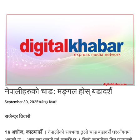
t
a
l
f
r
o
m
N
e
p
a
l
i
नेपालीहरुकाे चाड: मङ्गल होस् बडादशैं
n
N
September 30, 2025
राजेन्द्र तिवारी
e
p
राजेन्द्र तिवारी
a
l
१४ असाेज, काठमाडौँ ।
नेपालीको सबभन्दा ठुलो चाड बडादसैँ घरआँगनमा
i
आएको छ । आज महाअष्टमी पर्व मनाइँदै छ । हिजो सप्तमीका दिन फूलपाती