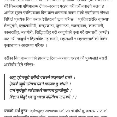
धेरै जिल्लामा पूर्णिमासम्म टीका–प्रसाद ग्रहण गरी दसैँ मनाउने चलन छ ।
असोज शुक्ल प्रतिपदाका दिन घटस्थापनामा जमरा राखी नवमीसम्म नौरथा
विधिले प्रत्येक दिन फरक देवीहरूको पूजा गरिन्छ । प्रतिपदादेखि क्रमशः
शैलपुत्री, ब्रह्मचारिणी, चन्द्रघण्टा, कुष्माण्डा, स्कन्दमाता, कात्यायनी,
कालरात्रि, महागौरी, सिद्धिदात्रि गरी नवदुर्गाको पूजा गर्दै सप्तशती (चण्डी)
पाठ गरी नवदुर्गा र त्रिशक्ति महाकाली, महालक्ष्मी र महासरस्वतीको विशेष
पूजाआजा र आराधना गरिन्छ ।
दसैँका दिन मान्यजनको हातबाट टिका–प्रसाद ग्रहण गर्दै पुरुषलाई यसरी
आशीर्वाद दिने गरिन्छ–
आयु द्रोणसुते श्रीयो दसरथे शत्रुक्षयं राघवे ।
ऐश्वर्यं नहुषे गतिश्च पवने मानञ्च दु-योधने ।
दानं सूर्यसुते बलं हलधरे सत्यञ्च कुन्तीसुते ।
विज्ञानं विदुरे भवन्तु भवतां कीर्तिश्च नारायणे ।।
यसको अर्थ हुन्छ–
द्रोणपुत्र अश्वत्थामाको जस्तो दीर्घायु, दशरथ राजाको