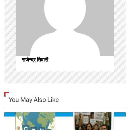
a
t
i
o
n
राजेन्द्र तिवारी
You May Also Like