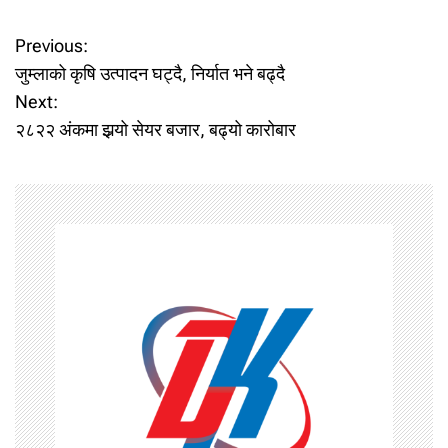
P
Previous:
जुम्लाको कृषि उत्पादन घट्दै, निर्यात भने बढ्दै
o
Next:
२८२२ अंकमा झर्‍यो सेयर बजार, बढ्यो कारोबार
s
t
n
a
v
i
g
a