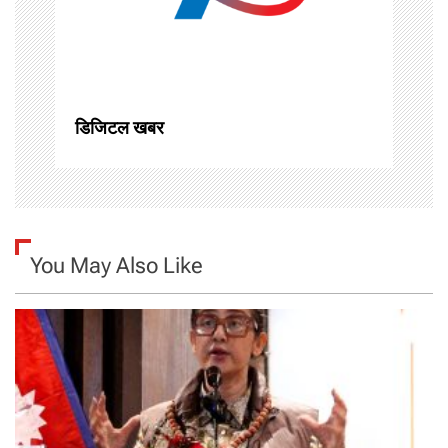
t
i
o
डिजिटल खबर
n
You May Also Like