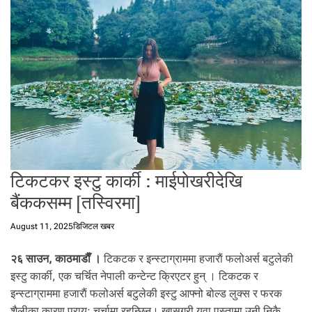
t
a
l
f
r
o
m
N
e
p
a
टिकटकर इस्टु कार्की : माईपोखरीदेखि
l
i
बैंककसम्म [तस्विरमा]
n
N
August 11, 2025
डिजिटल खबर
e
p
२६ साउन, काठमाडाैँ ।
टिकटक र इन्स्टाग्राममा हजाराैं फलोअर्स बटुलेकी
a
इस्टु कार्की, एक चर्चित नेपाली कन्टेन्ट क्रिएटर हुन् । टिकटक र
l
इन्स्टाग्राममा हजाराैं फलोअर्स बटुलेकी इस्टु आफ्नो बोल्ड लुक्स र फरक
i
शैलीका कारण प्रायः चर्चामा रहन्छिन्। खासगरी युवा पुस्तामा उनी निकै