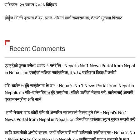
राशिफल: २१ साउन २०८३ बिहिवार
होर्मुज खोल्ने प्रयास तीव्र, इरान–ओमान वार्ता सकारात्मक, तेलको मूल्यमा गिरावट
Recent Comments
एसइईको पुरक परीक्षा असार १ गतेदेखि - Nepal's No 1 News Portal from Nepal
in Nepali.
on
एसईको नतिजा सार्वजनिक, ६५.९८ प्रतिशत विद्यार्थी उत्तीर्ण
रवि–बालेन ७ बुँदे सम्झौतामा के छ ? - Nepal's No 1 News Portal from Nepal in
Nepali.
on
रवि–बालेनबिच ७ बुँदे सम्झौता : रविले पार्टीको नेतृत्व गर्ने, बालेनलाई आगामी
प्रधानमन्त्रीमा अघि सार्ने
"हामी नेपाल" बाट कोही पनि यो अन्तरिम सरकारको हिस्सा हुने छैन - Nepal's No 1
News Portal from Nepal in Nepali.
on
जेनजीका तर्फबाट सुदन गुरुङ मन्त्री बन्दै
ऋषि पञ्चमीको अनौठो रहस्य: जहाँ महिनावारी नारी शक्तिको प्रतीक बन्छ - Nepal's No
1 News Portal from Nepal in Nepali.
on
ऋषिपञ्चमी पूजा र व्रतको के छ त