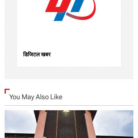
a
t
i
o
डिजिटल खबर
n
You May Also Like