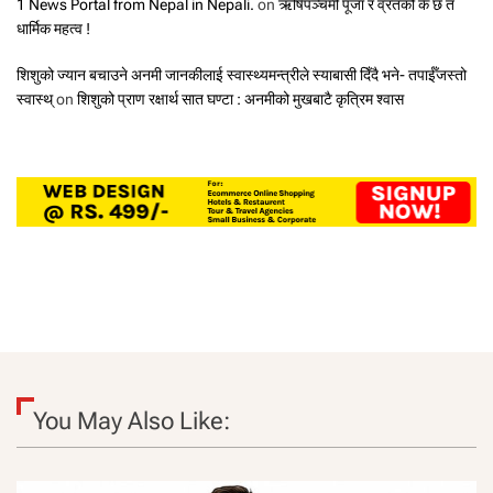
1 News Portal from Nepal in Nepali.
on
ऋषिपञ्चमी पूजा र व्रतको के छ त
धार्मिक महत्व !
शिशुको ज्यान बचाउने अनमी जानकीलाई स्वास्थ्यमन्त्रीले स्याबासी दिँदै भने- तपाईँजस्तो
स्वास्थ्
on
शिशुको प्राण रक्षार्थ सात घण्टा : अनमीको मुखबाटै कृत्रिम श्वास
You May Also Like: