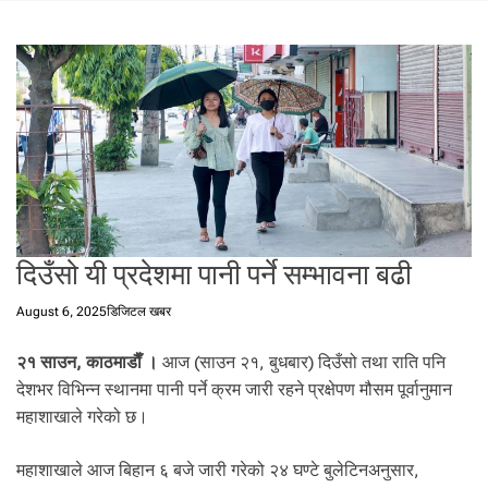
t
a
l
f
r
o
m
N
e
p
a
दिउँसो यी प्रदेशमा पानी पर्ने सम्भावना बढी
l
i
August 6, 2025
डिजिटल खबर
n
N
२१ साउन, काठमाडाैँ ।
आज (साउन २१, बुधबार) दिउँसो तथा राति पनि
e
देशभर विभिन्न स्थानमा पानी पर्ने क्रम जारी रहने प्रक्षेपण मौसम पूर्वानुमान
p
महाशाखाले गरेको छ।
a
l
i
महाशाखाले आज बिहान ६ बजे जारी गरेको २४ घण्टे बुलेटिनअनुसार,