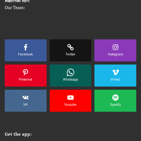
विज्ञापनको लागि
:
Our Team:
Facebook
Twitter
Instagram
Pinterest
Whatsapp
Vimeo
VK
Youtube
Spotify
Get the app: