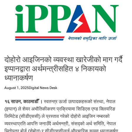
t
a
l
f
r
o
m
N
e
दोहोरो आइजिनको व्यवस्था खारेजीको माग गर्दै
p
इप्पानद्वारा अर्थमन्त्रीसहित ४ निकायको
a
ध्यानाकर्षण
l
i
n
August 1, 2025
Digital News Desk
N
e
१६ साउन, काठमाडौँ ।
स्वतन्त्र ऊर्जा उत्पादकहरूको संस्था, नेपाल
p
(इप्पान) ले शेयर अभौतिकीकरण प्रक्रियामा सिडिएस एण्ड क्लियरिङ
a
लिमिटेड (सीडीएससी) ले प्रस्ताव गरेको दोहोरो आइजिन नम्बरको
l
व्यवस्थाप्रति आपत्ति जनाउँदै अर्थमन्त्री, संसद्को अर्थ समिति, नेपाल
i
धितोपत्र बोर्ड (सेबोन) र सीडीएससीलाई औपचारिक रूपमा ध्यानाकर्षण