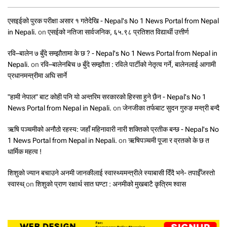
एसइईको पुरक परीक्षा असार १ गतेदेखि - Nepal's No 1 News Portal from Nepal
in Nepali.
on
एसईको नतिजा सार्वजनिक, ६५.९८ प्रतिशत विद्यार्थी उत्तीर्ण
रवि–बालेन ७ बुँदे सम्झौतामा के छ ? - Nepal's No 1 News Portal from Nepal in
Nepali.
on
रवि–बालेनबिच ७ बुँदे सम्झौता : रविले पार्टीको नेतृत्व गर्ने, बालेनलाई आगामी
प्रधानमन्त्रीमा अघि सार्ने
"हामी नेपाल" बाट कोही पनि यो अन्तरिम सरकारको हिस्सा हुने छैन - Nepal's No 1
News Portal from Nepal in Nepali.
on
जेनजीका तर्फबाट सुदन गुरुङ मन्त्री बन्दै
ऋषि पञ्चमीको अनौठो रहस्य: जहाँ महिनावारी नारी शक्तिको प्रतीक बन्छ - Nepal's No
1 News Portal from Nepal in Nepali.
on
ऋषिपञ्चमी पूजा र व्रतको के छ त
धार्मिक महत्व !
शिशुको ज्यान बचाउने अनमी जानकीलाई स्वास्थ्यमन्त्रीले स्याबासी दिँदै भने- तपाईँजस्तो
स्वास्थ्
on
शिशुको प्राण रक्षार्थ सात घण्टा : अनमीको मुखबाटै कृत्रिम श्वास