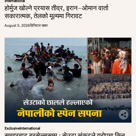
International
होर्मुज खोल्ने प्रयास तीव्र, इरान–ओमान वार्ता
सकारात्मक, तेलको मूल्यमा गिरावट
August 5, 2026
डिजिटल खबर
Exclusive
International
समुद्रबाट ब्रसेल्ससम्म : सेउटा संकटले युरोपमा किन