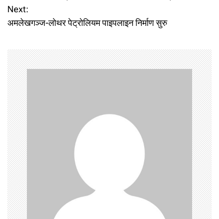
o
Next:
अमलेखगञ्ज-लोथर पेट्रोलियम पाइपलाइन निर्माण सुरु
s
t
n
a
v
i
g
a
t
i