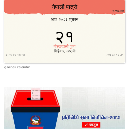
nepali calendar
©