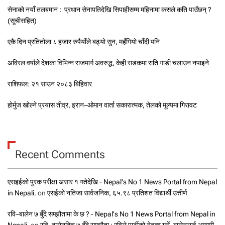
सेनाको नयाँ तलबमान : प्रधान सेनापतिदेखि सिपाहीसम्म महिनामा कसले कति पाउँछन् ?
(सूचीसहित)
एकै दिन प्रतितोला ८ हजार रुपैयाँले बढ्यो सुन, महँगियो चाँदी पनि
अविरल वर्षाले देशका विभिन्न राजमार्ग अवरुद्ध, केही सडकमा राति गाडी चलाउन नपाइने
राशिफल: २१ साउन २०८३ बिहिवार
होर्मुज खोल्ने प्रयास तीव्र, इरान–ओमान वार्ता सकारात्मक, तेलको मूल्यमा गिरावट
Recent Comments
एसइईको पुरक परीक्षा असार १ गतेदेखि - Nepal's No 1 News Portal from Nepal
in Nepali.
on
एसईको नतिजा सार्वजनिक, ६५.९८ प्रतिशत विद्यार्थी उत्तीर्ण
रवि–बालेन ७ बुँदे सम्झौतामा के छ ? - Nepal's No 1 News Portal from Nepal in
Nepali.
on
रवि–बालेनबिच ७ बुँदे सम्झौता : रविले पार्टीको नेतृत्व गर्ने, बालेनलाई आगामी