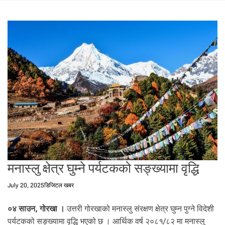
t
a
l
f
r
o
m
N
e
p
a
l
i
n
N
मनास्लु क्षेत्र घुम्ने पर्यटकको सङ्ख्यामा वृद्धि
e
p
July 20, 2025
डिजिटल खबर
a
l
०४ साउन, गोरखा
।
उत्तरी गोरखाको मनास्लु संरक्षण क्षेत्र घुम्न पुग्ने विदेशी
i
पर्यटकको सङ्ख्यामा वृद्धि भएको छ । आर्थिक वर्ष २०८१/८२ मा मनास्लु