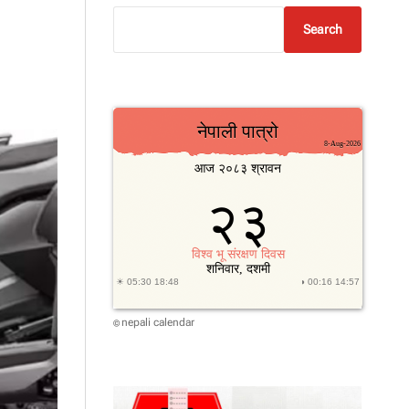
Search
nepali calendar
©