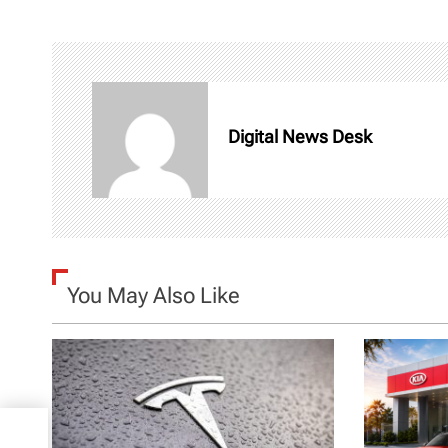
s
t
n
Digital News Desk
a
v
i
g
You May Also Like
a
t
i