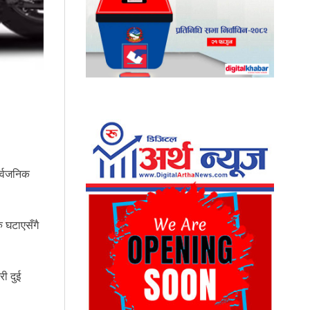
र्वजनिक
ु घटाएसँगै
री दुई
।