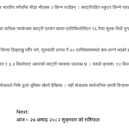
र भारतीय रुपैयाँमा भीडा भीएक्स २ किन्न पाउँछन् । ब्याट्रीरहित स्कुटर किन्ने ग्र
वा मासिक प्याकेजमा ब्याट्री प्रयोग बापत प्रतिकिलोमिटर ९६ पैसा शुल्क तिर्दा पु
चिन्ता लिइराख्नु पर्दैन भने, सुरुवाती लागत नै ४० प्रतिशतसम्मले कम लाग्ने भएको 
ट आवर र ३.४ किलोवाट आवरको ब्याट्री प्याकमा उपलब्ध छ । यसले क्रमशः ९२ कि
सर्भिस’ मोडलले निकै ठूलो भूमिका खेल्ने देखिन्छ । यही मोडलमा सार्वजनिक एमजी विन्ड
Next:
आज – २७ आषाढ २०८२ शुक्रवार को राशिफल