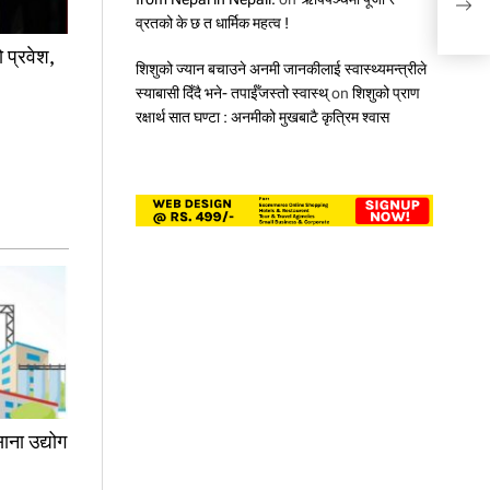
राश
व्रतको के छ त धार्मिक महत्व !
ो प्रवेश,
शिशुको ज्यान बचाउने अनमी जानकीलाई स्वास्थ्यमन्त्रीले
स्याबासी दिँदै भने- तपाईँजस्तो स्वास्थ्
on
शिशुको प्राण
रक्षार्थ सात घण्टा : अनमीको मुखबाटै कृत्रिम श्वास
ाना उद्योग