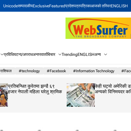
Unicode
सम्पादकीय
Exclusive
Featured
प्रदेश
पत्रपत्रिका
आजकाे तस्विर
ENGLISH
बिचार
अन्य
प्रविधि
घटना/अपराध
अन्तरवार्ता
Trending
ENGLISH
राशिफल
#technology
#Facebook
#Information Technology
#Face
प्रतिबन्धित कुवेतमा झन्डै ६९
केही घट्यो अमेरिकी ड
हजार नेपाली महिला घरेलु श्रमिक
अन्यको विनिमयदर क