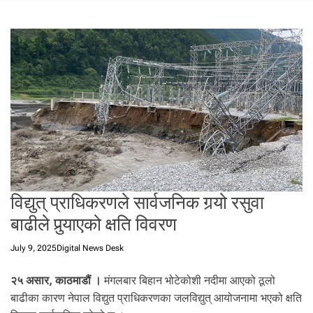
t
a
l
f
r
o
m
N
e
p
a
l
i
विद्युत् प्राधिकरणले सार्वजनिक गर्‍यो रसुवा
n
बाढीले पुर्‍याएको क्षति विवरण
N
e
July 9, 2025
Digital News Desk
p
a
२५ असार, काठमाडौं ।
मंगलबार बिहान भोटेकोशी नदीमा आएको ठूलो
l
बाढीका कारण नेपाल विद्युत प्राधिकरणका जलविद्युत् आयोजनामा भएको क्षति
i