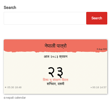
Search
Search
nepali calendar
©