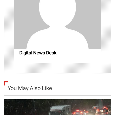
a
t
i
o
n
Digital News Desk
You May Also Like