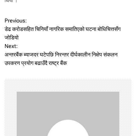
थियो ।
P
Previous:
डेढ करोडसहित चिनियाँ नागरिक समातिएको घटना बोधिचित्तसँग
o
जोडियो
Next:
s
अन्तरबैंक ब्याजदर घटेपछि निरन्तर दीर्घकालीन निक्षेप संकलन
t
उपकरण प्रयोग बढाउँदै राष्ट्र बैंक
n
a
v
i
g