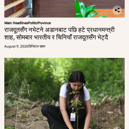
Main Headlines
Politic
Province
राजदूतसँग नभेटने अडानबाट पछि हटे प्रधानमन्त्री
शाह, सोमबार भारतीय र चिनियाँ राजदूतसँग भेट्दै
August 9, 2026
डिजिटल खबर