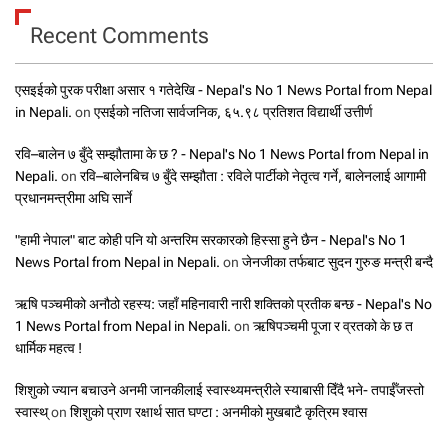
Recent Comments
एसइईको पुरक परीक्षा असार १ गतेदेखि - Nepal's No 1 News Portal from Nepal
in Nepali.
on
एसईको नतिजा सार्वजनिक, ६५.९८ प्रतिशत विद्यार्थी उत्तीर्ण
रवि–बालेन ७ बुँदे सम्झौतामा के छ ? - Nepal's No 1 News Portal from Nepal in
Nepali.
on
रवि–बालेनबिच ७ बुँदे सम्झौता : रविले पार्टीको नेतृत्व गर्ने, बालेनलाई आगामी
प्रधानमन्त्रीमा अघि सार्ने
"हामी नेपाल" बाट कोही पनि यो अन्तरिम सरकारको हिस्सा हुने छैन - Nepal's No 1
News Portal from Nepal in Nepali.
on
जेनजीका तर्फबाट सुदन गुरुङ मन्त्री बन्दै
ऋषि पञ्चमीको अनौठो रहस्य: जहाँ महिनावारी नारी शक्तिको प्रतीक बन्छ - Nepal's No
1 News Portal from Nepal in Nepali.
on
ऋषिपञ्चमी पूजा र व्रतको के छ त
धार्मिक महत्व !
शिशुको ज्यान बचाउने अनमी जानकीलाई स्वास्थ्यमन्त्रीले स्याबासी दिँदै भने- तपाईँजस्तो
स्वास्थ्
on
शिशुको प्राण रक्षार्थ सात घण्टा : अनमीको मुखबाटै कृत्रिम श्वास