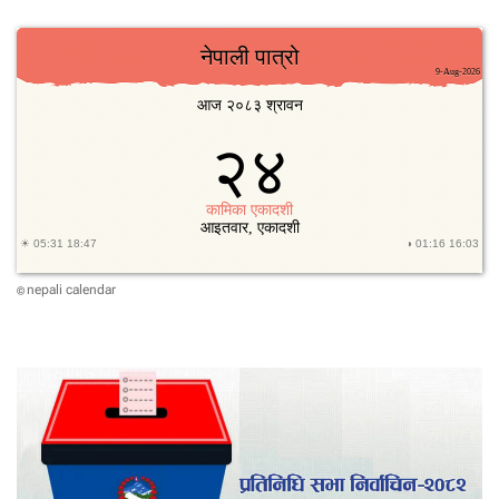
nepali calendar
©