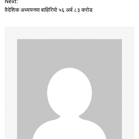
Next:
वैदेशिक अध्ययनमा बाहिरियो ५६ अर्ब ८३ करोड
s
t
n
a
v
i
g
a
t
i