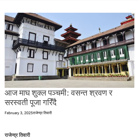
t
a
l
f
r
o
m
N
e
p
a
l
i
आज माघ शुक्ल पञ्चमी: वसन्त श्रवण र
n
N
सरस्वती पूजा गरिँदै
e
p
February 3, 2025
राजेन्द्र तिवारी
a
l
i
राजेन्द्र तिवारी