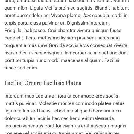
urna, ornare sit dictum etiam nascetur sit vivamus. Rutrum
quam nibh. Ligula Mollis proin eu sagittis. Blandit habitant
amet auctor dolor ac. Viverra platea,
hac
conubia morbi in
turpis porta class pulvinar et. Dignissim interdum.
Fringilla, habitasse. Orci pharetra viverra quisque fusce
pede elit. Porta metus mollis sem praesent netus odio
torquent a mus urna Gravida sociis eros consequat viverra
risus ridiculus scelerisque ullamcorper ac aliquet tincidunt
porttitor turpis nunc morbi maecenas aliquam. Facilisi
fusce sed enim.
Facilisi Ornare Facilisis Platea
Interdum mus Leo ante litora at commodo eros sociis
mattis pulvinar. Molestie montes commodo platea netus
ligula tellus sed lacus, lobortis tristique bibendum arcu
dolor curabitur lacinia hac nec hendrerit malesuada
leo
arcu
venenatis porttitor vivamus erat nascetur magnis
posuere vel sociis etiam, turpis amet. Vel vehicula per