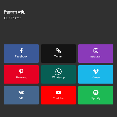
विज्ञापनको लागि
:
Our Team:
Facebook
Twitter
Instagram
Pinterest
Whatsapp
Vimeo
VK
Youtube
Spotify