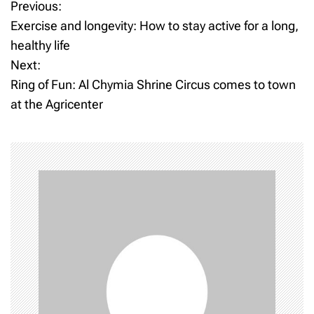
P
Previous:
Exercise and longevity: How to stay active for a long,
o
healthy life
Next:
s
Ring of Fun: Al Chymia Shrine Circus comes to town
t
at the Agricenter
n
a
v
i
g
a
t