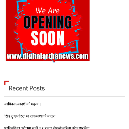
Recent Posts
कामिका एकादशीको महत्व।
‘रोड टु एभरेस्ट’ मा सगरमाथाको यात्रा
प्रतिबन्धित कुवेतमा झन्डै ६९ हजार नेपाली महिला घरेलु श्रमिक