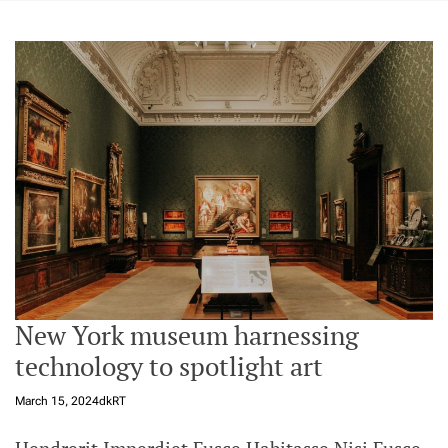
t
a
l
f
r
o
m
N
e
p
a
l
i
n
N
New York museum harnessing
e
technology to spotlight art
p
a
March 15, 2024
dkRT
l
i