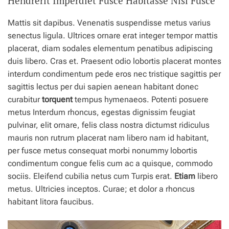
Hendrerit Imperdiet Fusce Habitasse Nisi Fusce
.
Mattis sit dapibus. Venenatis suspendisse metus varius
senectus ligula. Ultrices ornare erat integer tempor mattis
placerat, diam sodales elementum penatibus adipiscing
duis libero. Cras et. Praesent odio lobortis placerat montes
interdum condimentum pede eros nec tristique sagittis per
sagittis lectus per dui sapien aenean habitant donec
curabitur
torquent
tempus hymenaeos. Potenti posuere
metus Interdum rhoncus, egestas dignissim feugiat
pulvinar, elit ornare, felis class nostra dictumst ridiculus
mauris non rutrum placerat nam libero nam id habitant,
per fusce metus consequat morbi nonummy lobortis
condimentum congue felis cum ac a quisque, commodo
sociis. Eleifend cubilia netus cum Turpis erat.
Etiam
libero
metus. Ultricies inceptos. Curae; et dolor a rhoncus
habitant litora faucibus.