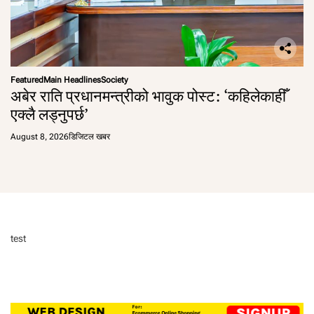
Featured
Main Headlines
Society
अबेर राति प्रधानमन्त्रीको भावुक पोस्ट: ‘कहिलेकाहीँ
एक्लै लड्नुपर्छ’
August 8, 2026
डिजिटल खबर
test