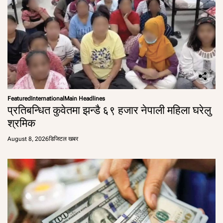
Featured
International
Main Headlines
प्रतिबन्धित कुवेतमा झन्डै ६९ हजार नेपाली महिला घरेलु
श्रमिक
August 8, 2026
डिजिटल खबर