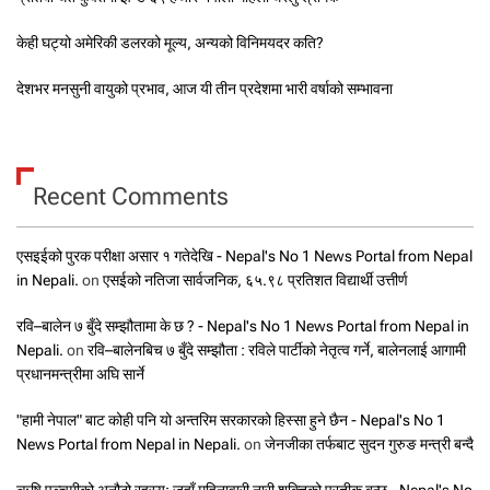
केही घट्यो अमेरिकी डलरको मूल्य, अन्यको विनिमयदर कति?
देशभर मनसुनी वायुको प्रभाव, आज यी तीन प्रदेशमा भारी वर्षाको सम्भावना
Recent Comments
एसइईको पुरक परीक्षा असार १ गतेदेखि - Nepal's No 1 News Portal from Nepal
in Nepali.
on
एसईको नतिजा सार्वजनिक, ६५.९८ प्रतिशत विद्यार्थी उत्तीर्ण
रवि–बालेन ७ बुँदे सम्झौतामा के छ ? - Nepal's No 1 News Portal from Nepal in
Nepali.
on
रवि–बालेनबिच ७ बुँदे सम्झौता : रविले पार्टीको नेतृत्व गर्ने, बालेनलाई आगामी
प्रधानमन्त्रीमा अघि सार्ने
"हामी नेपाल" बाट कोही पनि यो अन्तरिम सरकारको हिस्सा हुने छैन - Nepal's No 1
News Portal from Nepal in Nepali.
on
जेनजीका तर्फबाट सुदन गुरुङ मन्त्री बन्दै