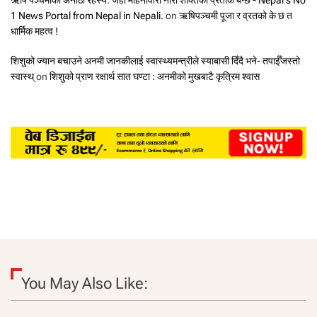
ऋषि पञ्चमीको अनौठो रहस्य: जहाँ महिनावारी नारी शक्तिको प्रतीक बन्छ - Nepal's No
1 News Portal from Nepal in Nepali.
on
ऋषिपञ्चमी पूजा र व्रतको के छ त
धार्मिक महत्व !
शिशुको ज्यान बचाउने अनमी जानकीलाई स्वास्थ्यमन्त्रीले स्याबासी दिँदै भने- तपाईँजस्तो
स्वास्थ्
on
शिशुको प्राण रक्षार्थ सात घण्टा : अनमीको मुखबाटै कृत्रिम श्वास
You May Also Like: