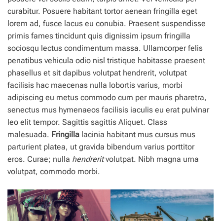
curabitur. Posuere habitant tortor aenean fringilla eget
lorem ad, fusce lacus eu conubia. Praesent suspendisse
primis fames tincidunt quis dignissim ipsum fringilla
sociosqu lectus condimentum massa. Ullamcorper felis
penatibus vehicula odio nisl tristique habitasse praesent
phasellus et sit dapibus volutpat hendrerit, volutpat
facilisis hac maecenas nulla lobortis varius, morbi
adipiscing eu metus commodo cum per mauris pharetra,
senectus mus hymenaeos facilisis iaculis eu erat pulvinar
leo elit tempor. Sagittis sagittis Aliquet. Class
malesuada.
Fringilla
lacinia habitant mus cursus mus
parturient platea, ut gravida bibendum varius porttitor
eros. Curae; nulla
hendrerit
volutpat. Nibh magna urna
volutpat, commodo morbi.