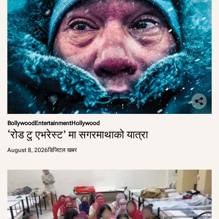
Bollywood
Entertainment
Hollywood
‘रोड टु एभरेस्ट’ मा सगरमाथाको यात्रा
August 8, 2026
डिजिटल खबर