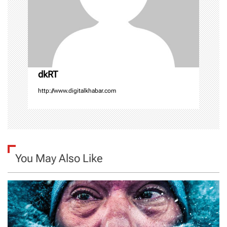
i
o
n
dkRT
http://www.digitalkhabar.com
You May Also Like