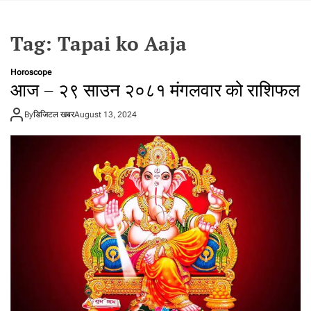
t
a
Tag:
Tapai ko Aaja
l
f
r
Horoscope
आज – २९ साउन २०८१ मंगलवार को राशिफल
o
m
By
डिजिटल खबर
N
August 13, 2024
e
p
a
l
i
n
N
e
p
a
l
i