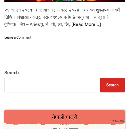
.
२९-साउन २०८१ | मंगलवार १३-अगस्ट २०२४। श्रावण शुक्लपक्ष, नवमी
तिथि। विशाखा नक्षत्र, प्रातः ७ः३५ बजेपछि अनुराधा। चन्द्रराशि
वृश्चिक। मेष – Ariesचु, चे, चो, ला, लि,
[Read More…]
o
Leave a Comment
n
आ
ज
–
२
९
Search
सा
उ
Search
न
२
०
८
१
मं
ग
ल