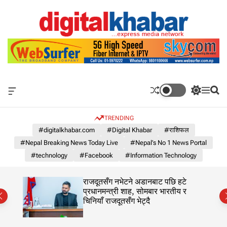
S
k
i
p
N
t
e
o
p
c
a
o
l
O
S
M
S
n
'
f
w
e
e
t
s
f
i
n
a
e
TRENDING
c
t
u
r
N
n
a
c
c
#digitalkhabar.com
#Digital Khabar
#राशिफल
o
n
h
h
t
#Nepal Breaking News Today Live
#Nepal’s No 1 News Portal
1
v
c
a
o
N
#technology
#Facebook
#Information Technology
s
l
e
W
o
w
i
r
का
राजदूतसँग नभेटने अडानबाट पछि हटे
d
s
m
प्रधानमन्त्री शाह, सोमबार भारतीय र
g
o
चिनियाँ राजदूतसँग भेट्दै
P
e
d
o
t
e
r