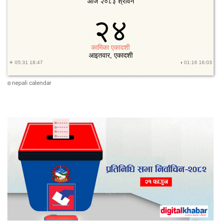
वा
र
को
रा
शि
फ
ल
nepali calendar
©