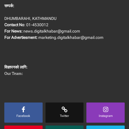
सम्पर्क:
DHUMBARAHI, KATHMANDU
Contact No
: 01-4530012
For News:
news.digitalkhabar@gmail.com
For Advertiesment:
marketing.digitalkhabar@gmail.com
विज्ञापनको लागि
:
Our Team:
Facebook
Twitter
Instagram