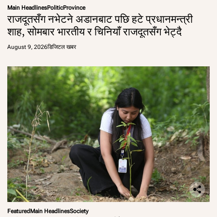
Main Headlines
Politic
Province
राजदूतसँग नभेटने अडानबाट पछि हटे प्रधानमन्त्री
शाह, सोमबार भारतीय र चिनियाँ राजदूतसँग भेट्दै
August 9, 2026
डिजिटल खबर
Featured
Main Headlines
Society