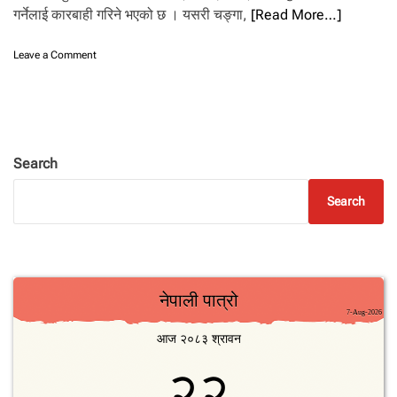
.
गर्नेलाई कारबाही गरिने भएको छ । यसरी चङ्गा,
[Read More…]
o
Leave a Comment
n
त्रि
भु
व
न
अ
Search
न्त
र्रा
Search
ष्ट्रि
य
वि
मा
न
स्थ
ल
मा
च
ङ्गा
,
ड्रो