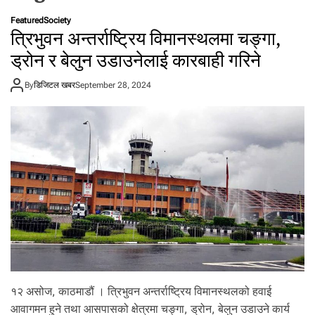
t
Featured
Society
a
त्रिभुवन अन्तर्राष्ट्रिय विमानस्थलमा चङ्गा,
l
ड्रोन र बेलुन उडाउनेलाई कारबाही गरिने
f
r
By
डिजिटल खबर
o
September 28, 2024
m
N
e
p
a
l
i
n
N
e
p
a
l
१२ असोज, काठमाडौं । त्रिभुवन अन्तर्राष्ट्रिय विमानस्थलको हवाई
i
आवागमन हुने तथा आसपासको क्षेत्रमा चङ्गा, ड्रोन, बेलुन उडाउने कार्य