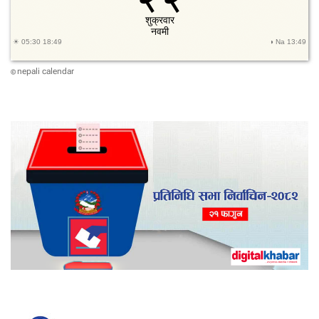
न
र
बे
लु
न
nepali calendar
©
उ
डा
उ
ने
ला
ई
का
र
बा
ही
ग
रि
ने