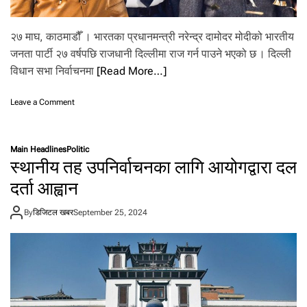
.
२७ माघ, काठमाडौँ । भारतका प्रधानमन्त्री नरेन्द्र दामोदर मोदीको भारतीय
जनता पार्टी २७ वर्षपछि राजधानी दिल्लीमा राज गर्न पाउने भएको छ । दिल्ली
विधान सभा निर्वाचनमा
[Read More…]
o
Leave a Comment
n
स
त्ता
Main Headlines
Politic
इ
स्थानीय तह उपनिर्वाचनका लागि आयोगद्वारा दल
स
व
दर्ता आह्वान
र्ष
प
By
डिजिटल खबर
September 25, 2024
छि
दि
ल्ली
मा
भा
ज
पा