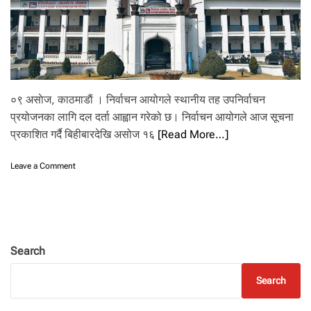
०९ असाेज, काठमाडाैं । निर्वाचन आयोगले स्थानीय तह उपनिर्वाचन
प्रयोजनका लागि दल दर्ता आह्वान गरेको छ। निर्वाचन आयोगले आज सूचना
प्रकाशित गर्दै बिहीबारदेखि असोज १६
[Read More…]
o
Leave a Comment
n
स्था
नी
य
त
ह
Search
उ
प
Search
नि
र्वा
च