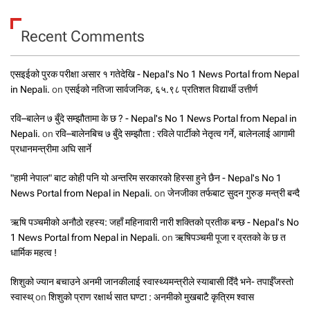
Recent Comments
एसइईको पुरक परीक्षा असार १ गतेदेखि - Nepal's No 1 News Portal from Nepal
in Nepali.
on
एसईको नतिजा सार्वजनिक, ६५.९८ प्रतिशत विद्यार्थी उत्तीर्ण
रवि–बालेन ७ बुँदे सम्झौतामा के छ ? - Nepal's No 1 News Portal from Nepal in
Nepali.
on
रवि–बालेनबिच ७ बुँदे सम्झौता : रविले पार्टीको नेतृत्व गर्ने, बालेनलाई आगामी
प्रधानमन्त्रीमा अघि सार्ने
"हामी नेपाल" बाट कोही पनि यो अन्तरिम सरकारको हिस्सा हुने छैन - Nepal's No 1
News Portal from Nepal in Nepali.
on
जेनजीका तर्फबाट सुदन गुरुङ मन्त्री बन्दै
ऋषि पञ्चमीको अनौठो रहस्य: जहाँ महिनावारी नारी शक्तिको प्रतीक बन्छ - Nepal's No
1 News Portal from Nepal in Nepali.
on
ऋषिपञ्चमी पूजा र व्रतको के छ त
धार्मिक महत्व !
शिशुको ज्यान बचाउने अनमी जानकीलाई स्वास्थ्यमन्त्रीले स्याबासी दिँदै भने- तपाईँजस्तो
स्वास्थ्
on
शिशुको प्राण रक्षार्थ सात घण्टा : अनमीको मुखबाटै कृत्रिम श्वास