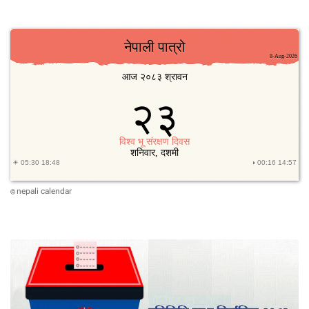
न
का
ला
गि
आ
यो
ग
द्वा
रा
द
ल
द
र्ता
आ
nepali calendar
©
ह्वा
न