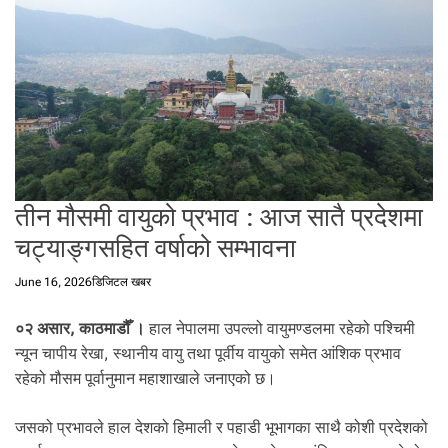
t
a
l
f
r
o
m
N
e
तीन मौसमी वायुको प्रभाव : आज सातै प्रदेशमा
p
a
चट्याङ्गसहित वर्षाको सम्भावना
l
i
June 16, 2026
डिजिटल खबर
n
N
०२ असार, काठमाडौँ ।
हाल नेपालमा उपल्लो वायुमण्डलमा रहेको पश्चिमी
e
न्यून चापीय रेखा, स्थानीय वायु तथा पूर्वीय वायुको समेत आंशिक प्रभाव
p
रहेको मौसम पूर्वानुमान महाशाखाले जनाएको छ।
a
l
जसको प्रभावले हाल देशको हिमाली र पहाडी भूभागका साथै कोशी प्रदेशको
i