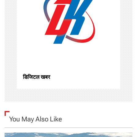
i
g
a
t
i
o
डिजिटल खबर
n
You May Also Like